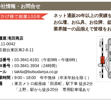
会社情報・お問合せ
ネット通販20年以上の実績
お仏壇、お仏具、お位牌、
業界随一の品揃えで皆様を
壇屋 滝田商店
11-0042
京都台東区寿2-8-11
話番号：
03-3841-6191
（午前9時～午後6時）
AX番号：
03-3841-3934（24時間）
ール ：
takita@butsudanya.co.jp
業時間：
9:00～18:00
年中無休（年末年始を除く）
通 ：
東京メトロ銀座線「田原町」駅下車 徒歩2分
「上野」駅から徒歩20分 専用駐車場あり