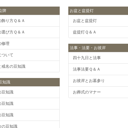
位牌
お盆と盆提灯
の飾り方Ｑ＆Ａ
お盆と盆提灯
の選び方Ｑ＆Ａ
盆提灯Ｑ＆Ａ
の修理
法事・法要・お彼岸
について
四十九日と法事
と戒名の豆知識
法事法要Ｑ＆Ａ
お彼岸とお墓参り
豆知識
の豆知識
お葬式のマナー
の豆知識
の豆知識
舎の豆知識