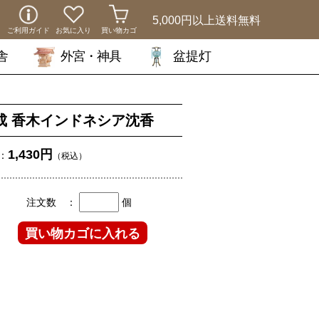
5,000円以上
送料無料
ご利用ガイド
お気に入り
買い物カゴ
舎
外宮・神具
盆提灯
成 香木インドネシア沈香
1,430円
：
（税込）
注文数 ：
個