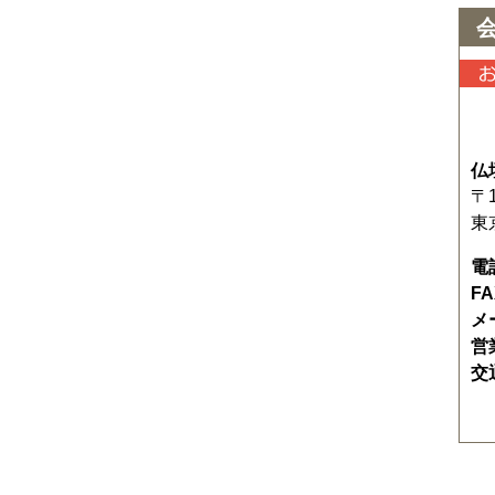
仏
〒1
東
電
F
メ
営
交