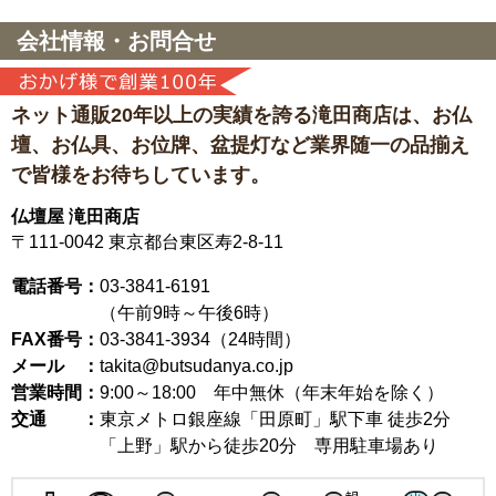
会社情報・お問合せ
ネット通販20年以上の実績を誇る滝田商店は、
お仏
壇、お仏具、お位牌、盆提灯など
業界随一の品揃え
で皆様をお待ちしています。
仏壇屋 滝田商店
〒111-0042
東京都台東区寿2-8-11
電話番号：
03-3841-6191
（午前9時～午後6時）
FAX番号：
03-3841-3934（24時間）
メール ：
takita@butsudanya.co.jp
営業時間：
9:00～18:00
年中無休（年末年始を除く）
交通 ：
東京メトロ銀座線「田原町」駅下車 徒歩2分
「上野」駅から徒歩20分 専用駐車場あり