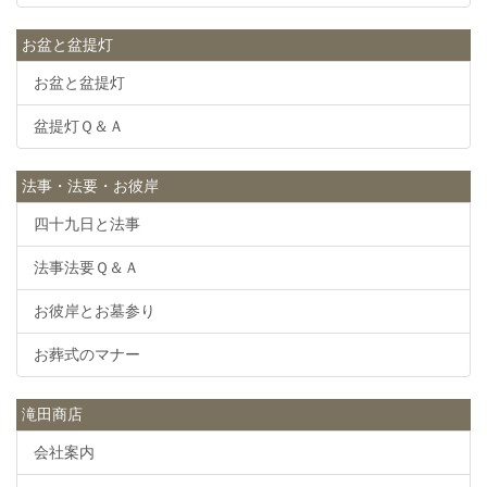
お盆と盆提灯
お盆と盆提灯
盆提灯Ｑ＆Ａ
法事・法要・お彼岸
四十九日と法事
法事法要Ｑ＆Ａ
お彼岸とお墓参り
お葬式のマナー
滝田商店
会社案内