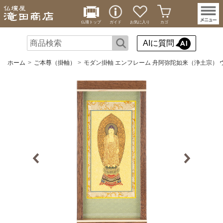
仏壇トップ
ガイド
お気に入り
カゴ
AIに質問
ホーム
ご本尊（掛軸）
モダン掛軸 エンフレーム 舟阿弥陀如来（浄土宗） 