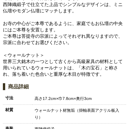
西陣織緞子で仕立てた上品でシンプルなデザインは、ミニ
仏壇やモダン仏壇にマッチします。
お寺の中心がご本尊であるように、家庭でもお仏壇の中央
にはご本尊を安置します。
ご本尊は菩提寺の宗派によってそれぞれ異なりますので、
宗派に合わせてお選びください。
＜ウォールナット＞
世界三大銘木の一つとして古くから高級家具の材料として
用いられているウォールナットは、「木の宝石」と称さ
れ、落ち着いた色合いと重厚な木目が特徴です。
商品詳細
寸法
高さ17.2cm×巾7.8cm×奥行3cm
材質
ウォールナット材無垢（掛軸表面アクリル板入
り）
表装