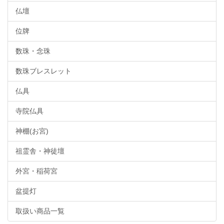
仏壇
位牌
数珠・念珠
数珠ブレスレット
仏具
寺院仏具
神棚(お宮)
祖霊舎・神徒壇
外宮・稲荷宮
盆提灯
取扱い商品一覧