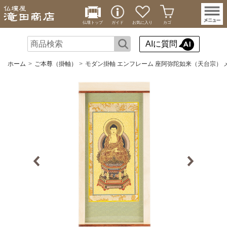
仏壇トップ
ガイド
お気に入り
カゴ
AIに質問
ホーム
ご本尊（掛軸）
モダン掛軸 エンフレーム 座阿弥陀如来（天台宗） 