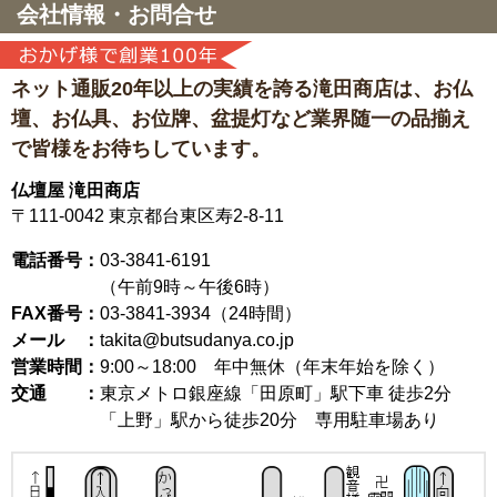
会社情報・お問合せ
ネット通販20年以上の実績を誇る滝田商店は、
お仏
壇、お仏具、お位牌、盆提灯など
業界随一の品揃え
で皆様をお待ちしています。
仏壇屋 滝田商店
〒111-0042
東京都台東区寿2-8-11
電話番号：
03-3841-6191
（午前9時～午後6時）
FAX番号：
03-3841-3934（24時間）
メール ：
takita@butsudanya.co.jp
営業時間：
9:00～18:00
年中無休（年末年始を除く）
交通 ：
東京メトロ銀座線「田原町」駅下車 徒歩2分
「上野」駅から徒歩20分 専用駐車場あり