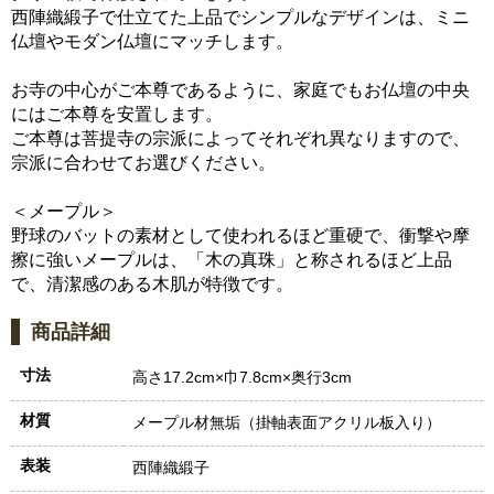
西陣織緞子で仕立てた上品でシンプルなデザインは、ミニ
仏壇やモダン仏壇にマッチします。
お寺の中心がご本尊であるように、家庭でもお仏壇の中央
にはご本尊を安置します。
ご本尊は菩提寺の宗派によってそれぞれ異なりますので、
宗派に合わせてお選びください。
＜メープル＞
野球のバットの素材として使われるほど重硬で、衝撃や摩
擦に強いメープルは、「木の真珠」と称されるほど上品
で、清潔感のある木肌が特徴です。
商品詳細
寸法
高さ17.2cm×巾7.8cm×奥行3cm
材質
メープル材無垢（掛軸表面アクリル板入り）
表装
西陣織緞子