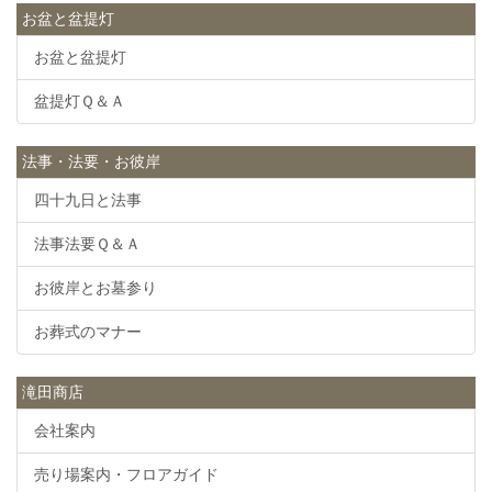
お盆と盆提灯
お盆と盆提灯
盆提灯Ｑ＆Ａ
法事・法要・お彼岸
四十九日と法事
法事法要Ｑ＆Ａ
お彼岸とお墓参り
お葬式のマナー
滝田商店
会社案内
売り場案内・フロアガイド