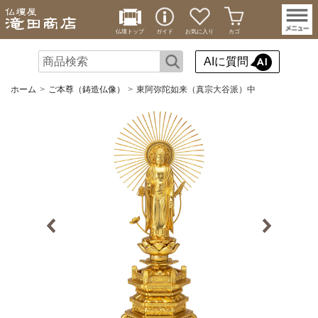
仏壇トップ
ガイド
お気に入り
カゴ
AIに質問
ホーム
ご本尊（鋳造仏像）
東阿弥陀如来（真宗大谷派）中