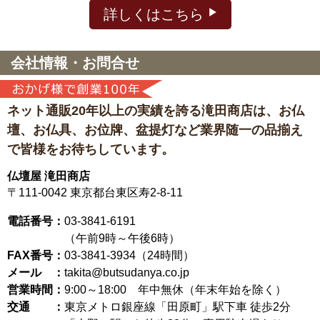
詳しくはこちら
会社情報・お問合せ
ネット通販20年以上の実績を誇る滝田商店は、
お仏
壇、お仏具、お位牌、盆提灯など
業界随一の品揃え
で皆様をお待ちしています。
仏壇屋 滝田商店
〒111-0042
東京都台東区寿2-8-11
電話番号：
03-3841-6191
（午前9時～午後6時）
FAX番号：
03-3841-3934（24時間）
メール ：
takita@butsudanya.co.jp
営業時間：
9:00～18:00
年中無休（年末年始を除く）
交通 ：
東京メトロ銀座線「田原町」駅下車 徒歩2分