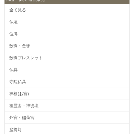
全て見る
仏壇
位牌
数珠・念珠
数珠ブレスレット
仏具
寺院仏具
神棚(お宮)
祖霊舎・神徒壇
外宮・稲荷宮
盆提灯