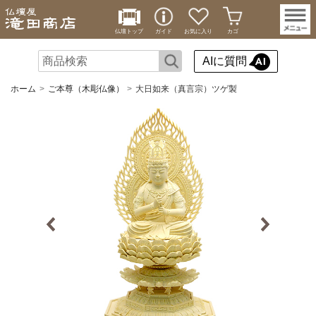
仏壇トップ
ガイド
お気に入り
カゴ
AIに質問
ホーム
ご本尊（木彫仏像）
大日如来（真言宗）ツゲ製