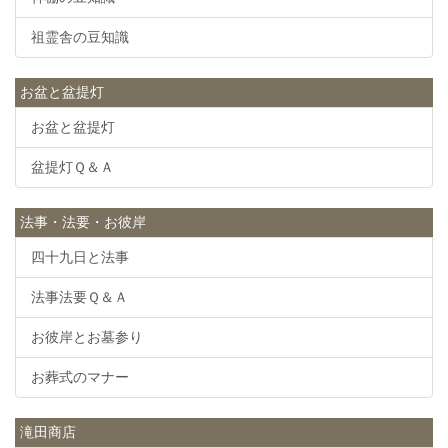
祖霊舎の豆知識
お盆と盆提灯
お盆と盆提灯
盆提灯Ｑ＆Ａ
法事・法要・お彼岸
四十九日と法事
法事法要Ｑ＆Ａ
お彼岸とお墓参り
お葬式のマナー
滝田商店