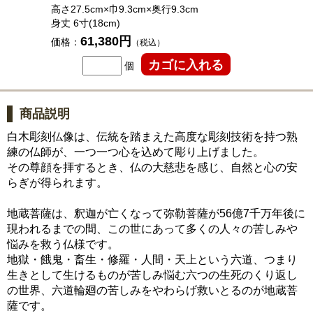
高さ27.5cm×巾9.3cm×奥行9.3cm
身丈 6寸(18cm)
61,380円
価格：
（税込）
個
商品説明
白木彫刻仏像は、伝統を踏まえた高度な彫刻技術を持つ熟
練の仏師が、一つ一つ心を込めて彫り上げました。
その尊顔を拝するとき、仏の大慈悲を感じ、自然と心の安
らぎが得られます。
地蔵菩薩は、釈迦が亡くなって弥勒菩薩が56億7千万年後に
現われるまでの間、この世にあって多くの人々の苦しみや
悩みを救う仏様です。
地獄・餓鬼・畜生・修羅・人間・天上という六道、つまり
生きとして生けるものが苦しみ悩む六つの生死のくり返し
の世界、六道輪廻の苦しみをやわらげ救いとるのが地蔵菩
薩です。