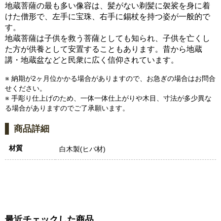
地蔵菩薩の最も多い像容は、髪がない剃髪に袈裟を身に着
けた僧形で、左手に宝珠、右手に錫杖を持つ姿が一般的で
す。
地蔵菩薩は子供を救う菩薩としても知られ、子供を亡くし
た方が供養として安置することもあります。昔から地蔵
講・地蔵盆などと民衆に広く信仰されています。
※ 納期が2ヶ月位かかる場合がありますので、お急ぎの場合はお問合
せください。
※ 手彫り仕上げのため、一体一体仕上がりや木目、寸法が多少異な
る場合がありますのでご了承願います。
商品詳細
材質
白木製(ヒバ材)
最近チェックした商品