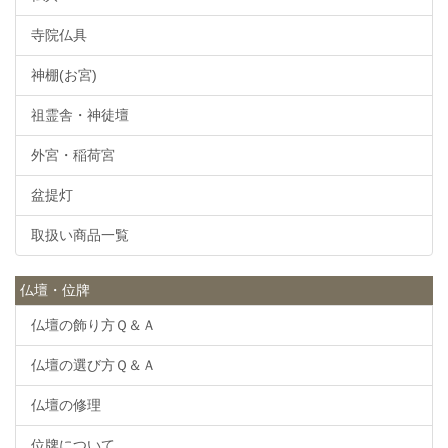
寺院仏具
神棚(お宮)
祖霊舎・神徒壇
外宮・稲荷宮
盆提灯
取扱い商品一覧
仏壇・位牌
仏壇の飾り方Ｑ＆Ａ
仏壇の選び方Ｑ＆Ａ
仏壇の修理
位牌について