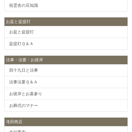
祖霊舎の豆知識
お盆と盆提灯
お盆と盆提灯
盆提灯Ｑ＆Ａ
法事・法要・お彼岸
四十九日と法事
法事法要Ｑ＆Ａ
お彼岸とお墓参り
お葬式のマナー
滝田商店
会社案内