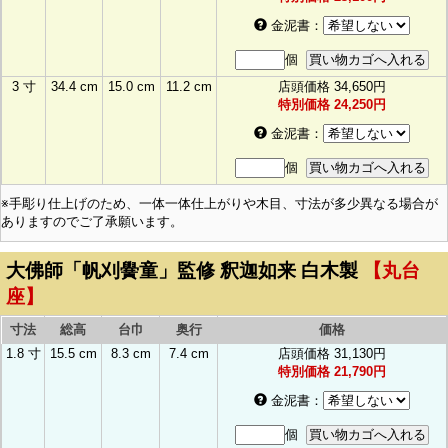
金泥書
：
個
3 寸
34.4 cm
15.0 cm
11.2 cm
店頭価格
34,650円
特別価格
24,250円
金泥書
：
個
※手彫り仕上げのため、一体一体仕上がりや木目、寸法が多少異なる場合が
ありますのでご了承願います。
大佛師「帆刈黌童」監修 釈迦如来 白木製
【丸台
座】
寸法
総高
台巾
奥行
価格
1.8 寸
15.5 cm
8.3 cm
7.4 cm
店頭価格
31,130円
特別価格
21,790円
金泥書
：
個