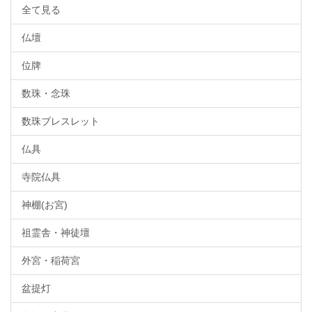
全て見る
仏壇
位牌
数珠・念珠
数珠ブレスレット
仏具
寺院仏具
神棚(お宮)
祖霊舎・神徒壇
外宮・稲荷宮
盆提灯