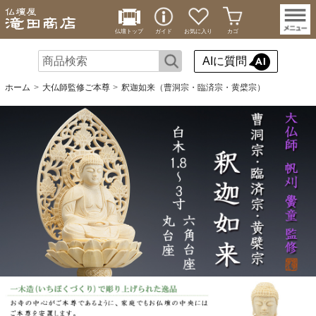
仏壇トップ
ガイド
お気に入り
カゴ
AIに質問
ホーム
大仏師監修ご本尊
釈迦如来（曹洞宗・臨済宗・黄檗宗）