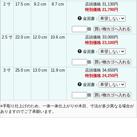
2 寸
17.5 cm
9.2 cm
8.7 cm
店頭価格
31,130円
特別価格
21,790円
金泥書
：
個
2.5 寸
22.0 cm
12.0 cm
10.6 cm
店頭価格
33,000円
特別価格
23,100円
金泥書
：
個
3 寸
25.0 cm
13.0 cm
11.9 cm
店頭価格
34,650円
特別価格
24,250円
金泥書
：
個
※手彫り仕上げのため、一体一体仕上がりや木目、寸法が多少異なる場合が
ありますのでご了承願います。