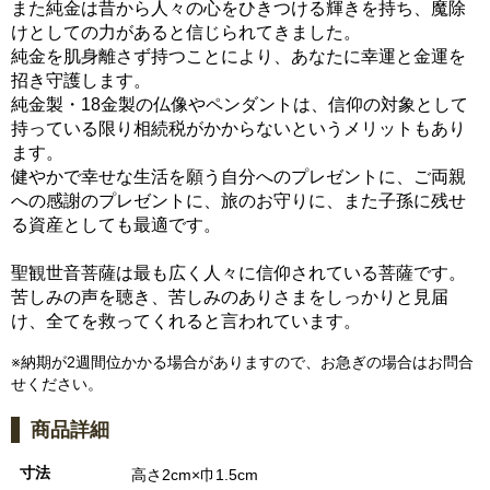
また純金は昔から人々の心をひきつける輝きを持ち、魔除
けとしての力があると信じられてきました。
純金を肌身離さず持つことにより、あなたに幸運と金運を
招き守護します。
純金製・18金製の仏像やペンダントは、信仰の対象として
持っている限り相続税がかからないというメリットもあり
ます。
健やかで幸せな生活を願う自分へのプレゼントに、ご両親
への感謝のプレゼントに、旅のお守りに、また子孫に残せ
る資産としても最適です。
聖観世音菩薩は最も広く人々に信仰されている菩薩です。
苦しみの声を聴き、苦しみのありさまをしっかりと見届
け、全てを救ってくれると言われています。
※納期が2週間位かかる場合がありますので、お急ぎの場合はお問合
せください。
商品詳細
寸法
高さ2cm×巾1.5cm