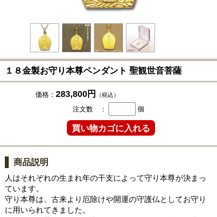
１８金製お守り本尊ペンダント 聖観世音菩薩
283,800円
価格：
（税込）
注文数 ：
個
商品説明
人はそれぞれの生まれ年の干支によって守り本尊が決まっ
ています。
守り本尊は、古来より厄除けや開運の守護仏としてお守り
に用いられてきました。