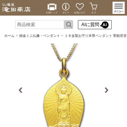
仏壇トップ
ガイド
お気に入り
カゴ
AIに質問
ホーム
純金ミニ仏像・ペンダント
１８金製お守り本尊ペンダント 聖観世