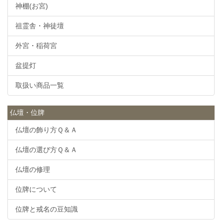
神棚(お宮)
祖霊舎・神徒壇
外宮・稲荷宮
盆提灯
取扱い商品一覧
仏壇・位牌
仏壇の飾り方Ｑ＆Ａ
仏壇の選び方Ｑ＆Ａ
仏壇の修理
位牌について
位牌と戒名の豆知識