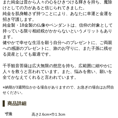
また純金は昔から人々の心をひきつける輝きを持ち、魔除
けとしての力があると信じられてきました。
純金を肌身離さず持つことにより、あなたに幸運と金運を
招き守護します。
純金製・18金製の仏像やペンダントは、信仰の対象として
持っている限り相続税がかからないというメリットもあり
ます。
健やかで幸せな生活を願う自分へのプレゼントに、ご両親
への感謝のプレゼントに、旅のお守りに、また子孫に残せ
る資産としても最適です。
千手観音菩薩は広大無限の慈悲を持ち、広範囲に細やかに
人々を救うと言われています。また、悩みを救い、願いを
全てかなえてくれると言われています。
※納期が3週間位かかる場合がありますので、お急ぎの場合はお問合
せください。
商品詳細
寸法
高さ2.6cm×巾1.3cm