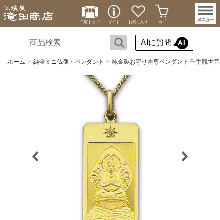
仏壇トップ
ガイド
お気に入り
カゴ
AIに質問
ホーム
純金ミニ仏像・ペンダント
純金製お守り本尊ペンダント 千手観世