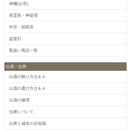
神棚(お宮)
祖霊舎・神徒壇
外宮・稲荷宮
盆提灯
取扱い商品一覧
仏壇・位牌
仏壇の飾り方Ｑ＆Ａ
仏壇の選び方Ｑ＆Ａ
仏壇の修理
位牌について
位牌と戒名の豆知識