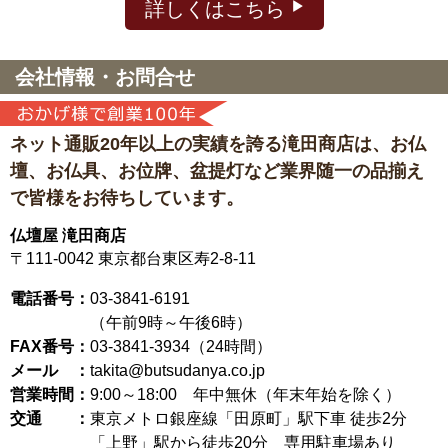
詳しくはこちら
会社情報・お問合せ
ネット通販20年以上の実績を誇る滝田商店は、
お仏
壇、お仏具、お位牌、盆提灯など
業界随一の品揃え
で皆様をお待ちしています。
仏壇屋 滝田商店
〒111-0042
東京都台東区寿2-8-11
電話番号：
03-3841-6191
（午前9時～午後6時）
FAX番号：
03-3841-3934（24時間）
メール ：
takita@butsudanya.co.jp
営業時間：
9:00～18:00
年中無休（年末年始を除く）
交通 ：
東京メトロ銀座線「田原町」駅下車 徒歩2分
「上野」駅から徒歩20分 専用駐車場あり