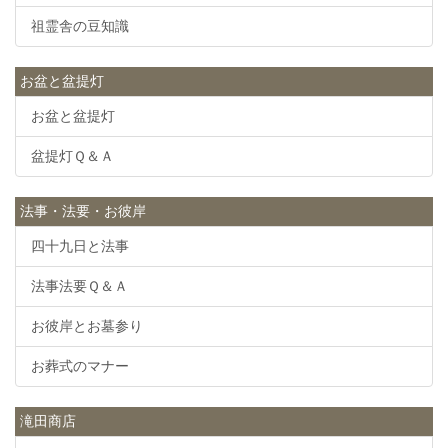
祖霊舎の豆知識
お盆と盆提灯
お盆と盆提灯
盆提灯Ｑ＆Ａ
法事・法要・お彼岸
四十九日と法事
法事法要Ｑ＆Ａ
お彼岸とお墓参り
お葬式のマナー
滝田商店