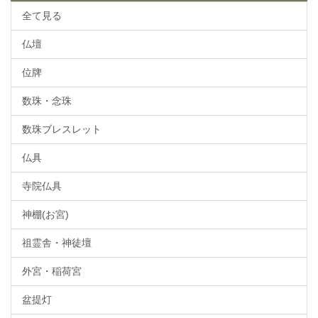
全て見る
仏壇
位牌
数珠・念珠
数珠ブレスレット
仏具
寺院仏具
神棚(お宮)
祖霊舎・神徒壇
外宮・稲荷宮
盆提灯