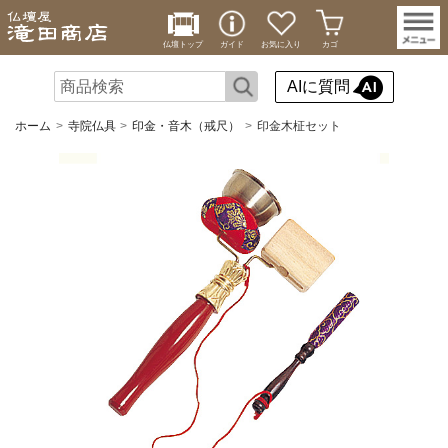
仏壇トップ
ガイド
お気に入り
カゴ
AIに質問
ホーム
寺院仏具
印金・音木（戒尺）
印金木柾セット