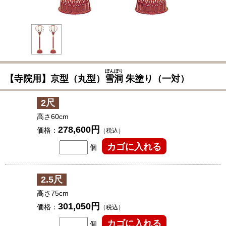
ぼんぼり
【寺院用】京型（丸型）
雪洞
朱塗り（一対）
2尺
高さ60cm
278,600円
価格：
（税込）
個
2.5尺
高さ75cm
301,050円
価格：
（税込）
個