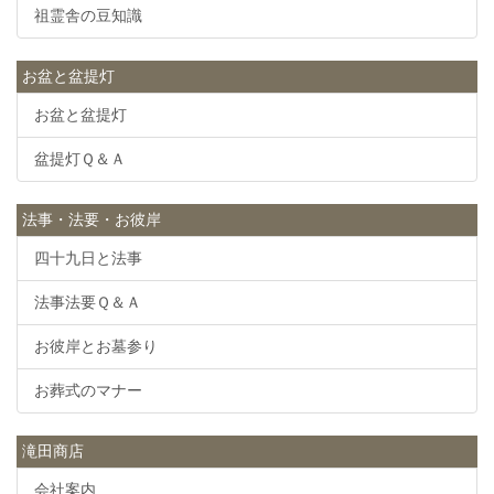
祖霊舎の豆知識
お盆と盆提灯
お盆と盆提灯
盆提灯Ｑ＆Ａ
法事・法要・お彼岸
四十九日と法事
法事法要Ｑ＆Ａ
お彼岸とお墓参り
お葬式のマナー
滝田商店
会社案内