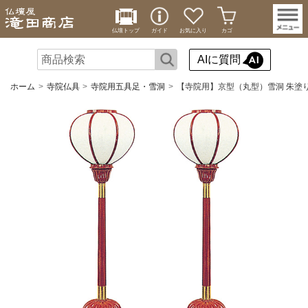
仏壇トップ
ガイド
お気に入り
カゴ
AIに質問
ホーム
寺院仏具
寺院用五具足・雪洞
【寺院用】京型（丸型）雪洞 朱塗