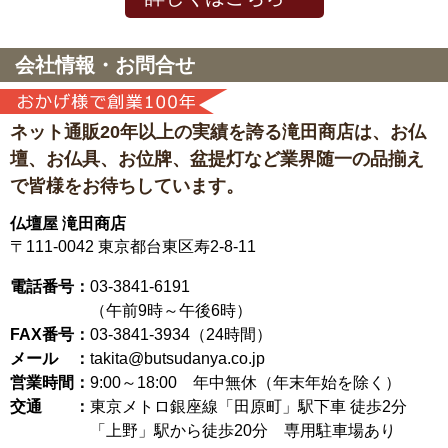
会社情報・お問合せ
ネット通販20年以上の実績を誇る滝田商店は、
お仏
壇、お仏具、お位牌、盆提灯など
業界随一の品揃え
で皆様をお待ちしています。
仏壇屋 滝田商店
〒111-0042
東京都台東区寿2-8-11
電話番号：
03-3841-6191
（午前9時～午後6時）
FAX番号：
03-3841-3934（24時間）
メール ：
takita@butsudanya.co.jp
営業時間：
9:00～18:00
年中無休（年末年始を除く）
交通 ：
東京メトロ銀座線「田原町」駅下車 徒歩2分
「上野」駅から徒歩20分 専用駐車場あり