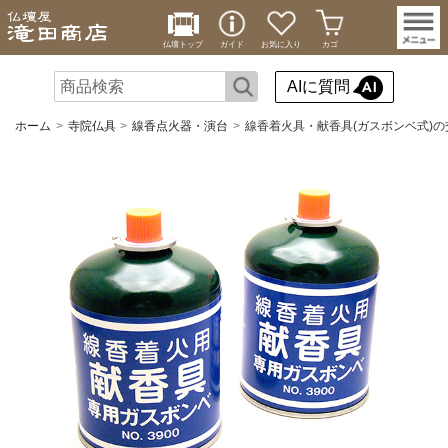
仏壇トップ
ガイド
お気に入り
カゴ
AIに質問
ホーム
寺院仏具
線香点火器・演台
線香着火具・献香具(ガスボンベ式)