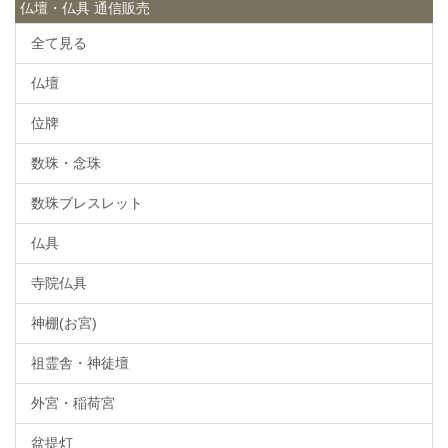
仏壇・仏具 通信販売
全て見る
仏壇
位牌
数珠・念珠
数珠ブレスレット
仏具
寺院仏具
神棚(お宮)
祖霊舎・神徒壇
外宮・稲荷宮
盆提灯