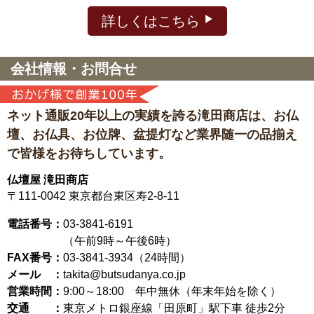
詳しくはこちら
会社情報・お問合せ
ネット通販20年以上の実績を誇る滝田商店は、
お仏
壇、お仏具、お位牌、盆提灯など
業界随一の品揃え
で皆様をお待ちしています。
仏壇屋 滝田商店
〒111-0042
東京都台東区寿2-8-11
電話番号：
03-3841-6191
（午前9時～午後6時）
FAX番号：
03-3841-3934（24時間）
メール ：
takita@butsudanya.co.jp
営業時間：
9:00～18:00
年中無休（年末年始を除く）
交通 ：
東京メトロ銀座線「田原町」駅下車 徒歩2分