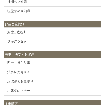
神棚の豆知識
祖霊舎の豆知識
お盆と盆提灯
お盆と盆提灯
盆提灯Ｑ＆Ａ
法事・法要・お彼岸
四十九日と法事
法事法要Ｑ＆Ａ
お彼岸とお墓参り
お葬式のマナー
滝田商店