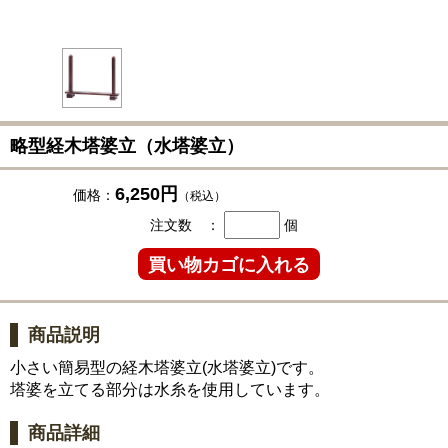
略型経木塔婆立（水塔婆立）
6,250円
価格：
（税込）
注文数 ：
個
商品説明
小さい簡易型の経木塔婆立(水塔婆立)です。
塔婆を立てる部分は水糸を使用しています。
商品詳細