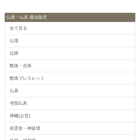
仏壇・仏具 通信販売
全て見る
仏壇
位牌
数珠・念珠
数珠ブレスレット
仏具
寺院仏具
神棚(お宮)
祖霊舎・神徒壇