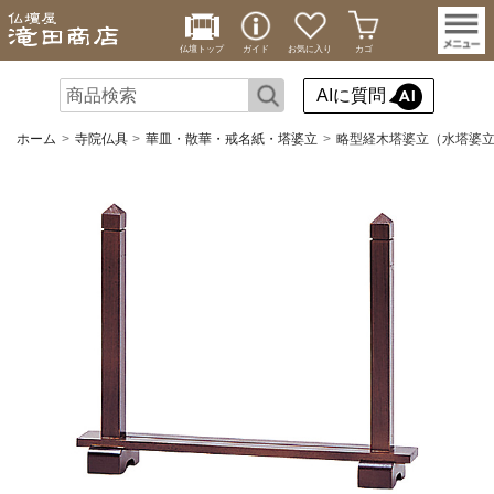
仏壇トップ
ガイド
お気に入り
カゴ
AIに質問
ホーム
寺院仏具
華皿・散華・戒名紙・塔婆立
略型経木塔婆立（水塔婆