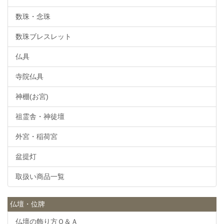
数珠・念珠
数珠ブレスレット
仏具
寺院仏具
神棚(お宮)
祖霊舎・神徒壇
外宮・稲荷宮
盆提灯
取扱い商品一覧
仏壇・位牌
仏壇の飾り方Ｑ＆Ａ