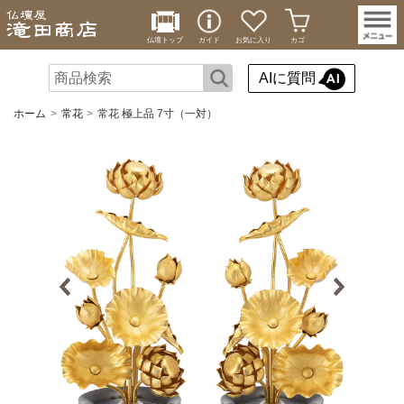
仏壇トップ
ガイド
お気に入り
カゴ
AIに質問
ホーム
常花
常花 極上品 7寸（一対）