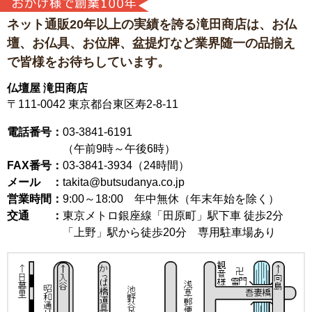
ネット通販20年以上の実績を誇る滝田商店は、
お仏
壇、お仏具、お位牌、盆提灯など
業界随一の品揃え
で皆様をお待ちしています。
仏壇屋 滝田商店
〒111-0042
東京都台東区寿2-8-11
電話番号：
03-3841-6191
（午前9時～午後6時）
FAX番号：
03-3841-3934（24時間）
メール ：
takita@butsudanya.co.jp
営業時間：
9:00～18:00
年中無休（年末年始を除く）
交通 ：
東京メトロ銀座線「田原町」駅下車 徒歩2分
「上野」駅から徒歩20分 専用駐車場あり