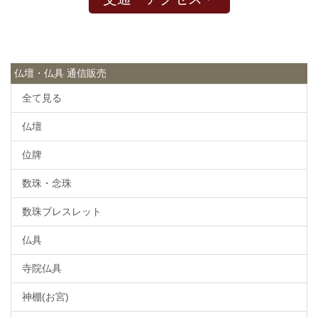
仏壇・仏具 通信販売
全て見る
仏壇
位牌
数珠・念珠
数珠ブレスレット
仏具
寺院仏具
神棚(お宮)