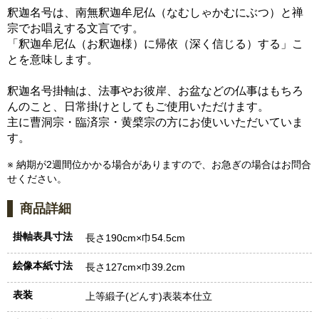
釈迦名号は、南無釈迦牟尼仏（なむしゃかむにぶつ）と禅
宗でお唱えする文言です。
「釈迦牟尼仏（お釈迦様）に帰依（深く信じる）する」こ
とを意味します。
釈迦名号掛軸は、法事やお彼岸、お盆などの仏事はもちろ
んのこと、日常掛けとしてもご使用いただけます。
主に曹洞宗・臨済宗・黄檗宗の方にお使いいただいていま
す。
※ 納期が2週間位かかる場合がありますので、お急ぎの場合はお問合
せください。
商品詳細
掛軸表具寸法
長さ190cm×巾54.5cm
絵像本紙寸法
長さ127cm×巾39.2cm
表装
上等緞子(どんす)表装本仕立