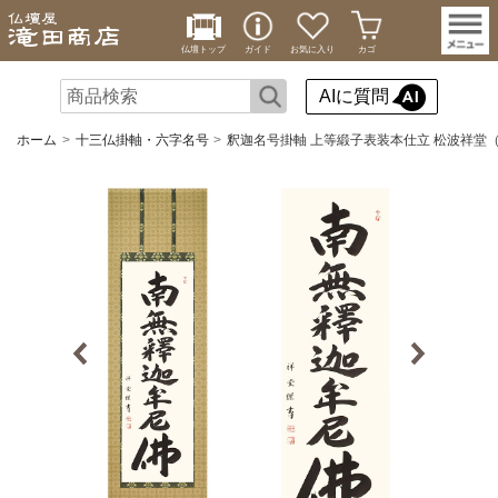
仏壇トップ
ガイド
お気に入り
カゴ
AIに質問
ホーム
十三仏掛軸・六字名号
釈迦名号掛軸 上等緞子表装本仕立 松波祥堂