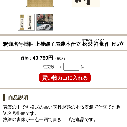
まつなみしょうどう
釈迦名号掛軸 上等緞子表装本仕立
松波祥堂
作 尺5立
43,780円
価格：
（税込）
注文数 ：
個
商品説明
表装の中でも格式の高い表具形態の本仏表装で仕立てた釈
迦名号掛軸です。
熟練の書家が一点一画で書き上げた逸品です。