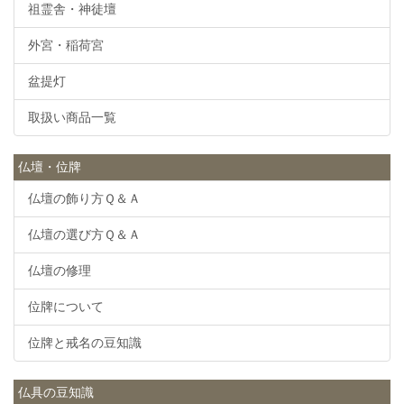
祖霊舎・神徒壇
外宮・稲荷宮
盆提灯
取扱い商品一覧
仏壇・位牌
仏壇の飾り方Ｑ＆Ａ
仏壇の選び方Ｑ＆Ａ
仏壇の修理
位牌について
位牌と戒名の豆知識
仏具の豆知識