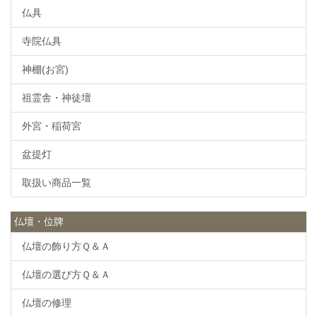
仏具
寺院仏具
神棚(お宮)
祖霊舎・神徒壇
外宮・稲荷宮
盆提灯
取扱い商品一覧
仏壇・位牌
仏壇の飾り方Ｑ＆Ａ
仏壇の選び方Ｑ＆Ａ
仏壇の修理