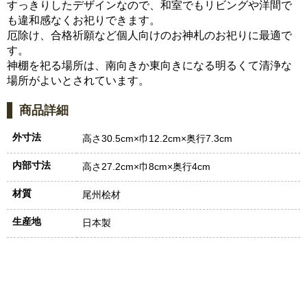
すっきりしたデザインなので、和室でもリビングや洋間で
も違和感なくお祀りできます。
厄除け、合格祈願など個人向けのお神札のお祀りに最適で
す。
神棚を祀る場所は、南向きか東向きになる明るくて清浄な
場所がよいとされています。
商品詳細
外寸法
高さ30.5cm×巾12.2cm×奥行7.3cm
内部寸法
高さ27.2cm×巾8cm×奥行4cm
材質
尾州桧材
生産地
日本製