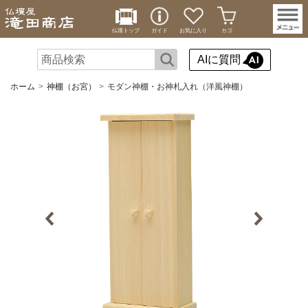
仏壇トップ
ガイド
お気に入り
カゴ
AIに質問
ホーム
神棚（お宮）
モダン神棚・お神札入れ（洋風神棚）