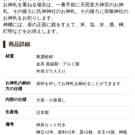
お神札を重ねる場合は、一番手前に天照皇大神宮のお神
札、その後ろに氏神神社のお神札、その後ろに崇敬神社の
お神札をお祀りします。
神棚には、扉の正面に鏡をすえて、米、塩、水、酒、榊、
灯明などをお供えします。
商品詳細
材質
東濃桧材
金具 真鍮製・アルミ製
外扉ガラス入り
お神札の納め
扉枠を外してお神札を納めることができます
方の仕様
内部の仕様
大扉・小扉通し
生産地
日本製
備考
神具セット付き
榊立×2本、徳利×2本、皿×2枚、水玉×1個、神鏡