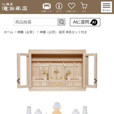
仏壇トップ
ガイド
お気に入り
カゴ
AIに質問
ホーム
神棚（お宮）
神棚（お宮） 箱宮 神具セット付き