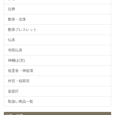
位牌
数珠・念珠
数珠ブレスレット
仏具
寺院仏具
神棚(お宮)
祖霊舎・神徒壇
外宮・稲荷宮
盆提灯
取扱い商品一覧