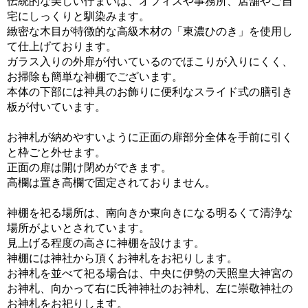
伝統的な美しい佇まいは、オフィスや事務所、店舗やご自
宅にしっくりと馴染みます。
緻密な木目が特徴的な高級木材の「東濃ひのき」を使用し
て仕上げております。
ガラス入りの外扉が付いているのでほこりが入りにくく、
お掃除も簡単な神棚でございます。
本体の下部には神具のお飾りに便利なスライド式の膳引き
板が付いています。
お神札が納めやすいように正面の扉部分全体を手前に引く
と枠ごと外せます。
正面の扉は開け閉めができます。
高欄は置き高欄で固定されておりません。
神棚を祀る場所は、南向きか東向きになる明るくて清浄な
場所がよいとされています。
見上げる程度の高さに神棚を設けます。
神棚には神社から頂くお神札をお祀りします。
お神札を並べて祀る場合は、中央に伊勢の天照皇大神宮の
お神札、向かって右に氏神神社のお神札、左に崇敬神社の
お神札をお祀りします。