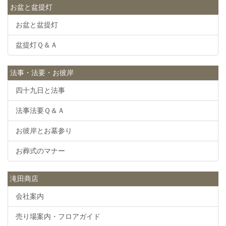
お盆と盆提灯
お盆と盆提灯
盆提灯Ｑ＆Ａ
法事・法要・お彼岸
四十九日と法事
法事法要Ｑ＆Ａ
お彼岸とお墓参り
お葬式のマナー
滝田商店
会社案内
売り場案内・フロアガイド