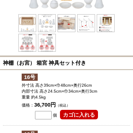
神棚（お宮） 箱宮 神具セット付き
16号
外寸法 高さ39cm×巾48cm×奥行26cm
内部寸法 高さ24.5cm×巾34cm×奥行3cm
重量 約4.5kg
36,700円
価格：
（税込）
個