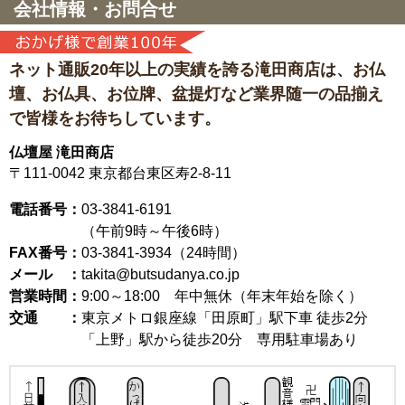
会社情報・お問合せ
ネット通販20年以上の実績を誇る滝田商店は、
お仏
壇、お仏具、お位牌、盆提灯など
業界随一の品揃え
で皆様をお待ちしています。
仏壇屋 滝田商店
〒111-0042
東京都台東区寿2-8-11
電話番号：
03-3841-6191
（午前9時～午後6時）
FAX番号：
03-3841-3934（24時間）
メール ：
takita@butsudanya.co.jp
営業時間：
9:00～18:00
年中無休（年末年始を除く）
交通 ：
東京メトロ銀座線「田原町」駅下車 徒歩2分
「上野」駅から徒歩20分 専用駐車場あり