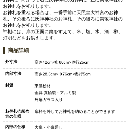
お神札をお祀りします。
お神札を重ねる場合は、一番手前に天照皇大神宮のお神
札、その後ろに氏神神社のお神札、その後ろに崇敬神社の
お神札をお祀りします。
神棚には、扉の正面に鏡をすえて、米、塩、水、酒、榊、
灯明などをお供えします。
商品詳細
外寸法
高さ42cm×巾80cm×奥行25cm
内部寸法
高さ28.5cm×巾76cm×奥行5cm
材質
東濃桧材
金具 真鍮製・アルミ製
外扉ガラス入り
お神札の納め
扉枠を外してお神札を納めることができます
方の仕様
内部の仕様
大扉・小扉通し