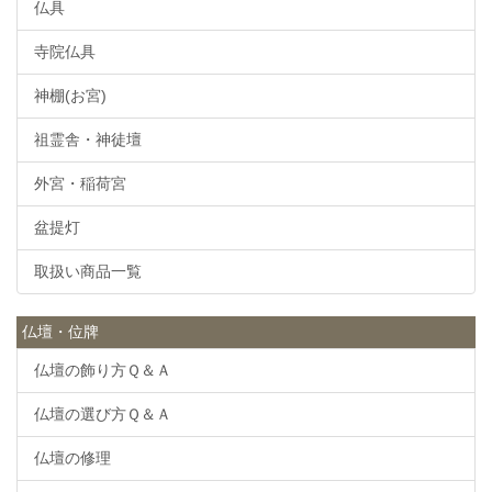
仏具
寺院仏具
神棚(お宮)
祖霊舎・神徒壇
外宮・稲荷宮
盆提灯
取扱い商品一覧
仏壇・位牌
仏壇の飾り方Ｑ＆Ａ
仏壇の選び方Ｑ＆Ａ
仏壇の修理