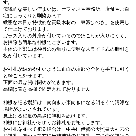
す。
伝統的な美しい佇まいは、オフィスや事務所、店舗やご自
宅にしっくりと馴染みます。
緻密な木目が特徴的な高級木材の「東濃ひのき」を使用し
て仕上げております。
ガラス入りの外扉が付いているのでほこりが入りにくく、
お掃除も簡単な神棚でございます。
本体の下部には神具のお飾りに便利なスライド式の膳引き
板が付いています。
お神札が納めやすいように正面の扉部分全体を手前に引く
と枠ごと外せます。
正面の扉は開け閉めができます。
高欄は置き高欄で固定されておりません。
神棚を祀る場所は、南向きか東向きになる明るくて清浄な
場所がよいとされています。
見上げる程度の高さに神棚を設けます。
神棚には神社から頂くお神札をお祀りします。
お神札を並べて祀る場合は、中央に伊勢の天照皇大神宮の
お神札、向かって右に氏神神社のお神札、左に崇敬神社の