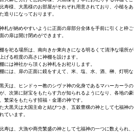
比寿様、大黒様のお部屋がそれぞれ用意されており、小槌をあ
た造りになっております。
神札が納めやすいように正面の扉部分全体を手前に引くと枠ご
面の扉は開け閉めができます。
棚を祀る場所は、南向きか東向きになる明るくて清浄な場所が
上げる程度の高さに神棚を設けます。
棚には神社から頂くお神札をお祀りします。
棚には、扉の正面に鏡をすえて、米、塩、水、酒、榊、灯明な
黒天は、ヒンドゥー教のシヴァ神の化身であるマハーカーラの
が、次第に財宝をもたらす力が知られるようになり、各地の豪
、繁栄をもたらす招福・金運の神です。
た大黒天は大国主命と結びつき、五穀豊穣の神として七福神の
れています。
比寿は、大漁や商売繁盛の神として七福神の一つに数えられ、