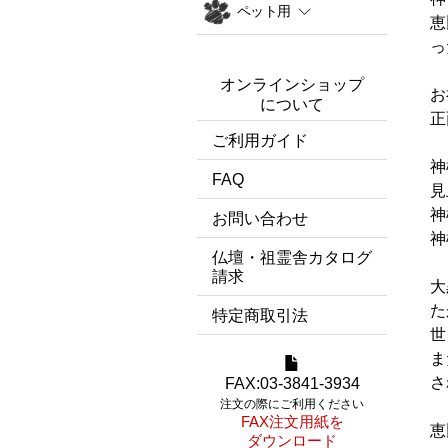
ペット用
恵
っ
オンラインショップ
お
について
正
ご利用ガイド
神
FAQ
見
神
お問い合わせ
神
仏壇・祖霊舎カタログ
請求
大
た
特定商取引法
世
ま
さ
FAX:03-3841-3934
注文の際にご利用ください
FAX注文用紙を
恵
ダウンロード