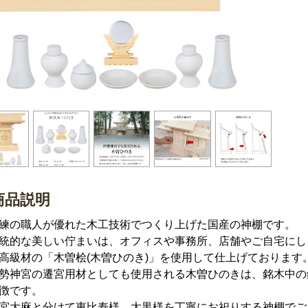
商品説明
練の職人が優れた木工技術でつくり上げた国産の神棚です。
統的な美しい佇まいは、オフィスや事務所、店舗やご自宅にし
高級材の「木曽桧(木曽ひのき)」を使用して仕上げております
勢神宮の遷宮用材としても使用される木曽ひのきは、銘木中の
徴です。
宮大麻と分けて恵比寿様、大黒様を丁寧にお祀りする神棚でご