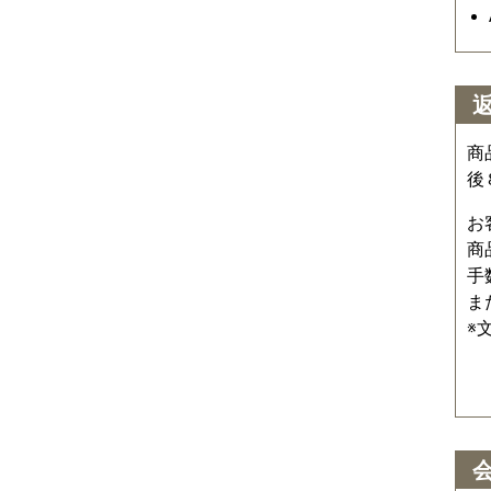
商
後
お
商
手
ま
※