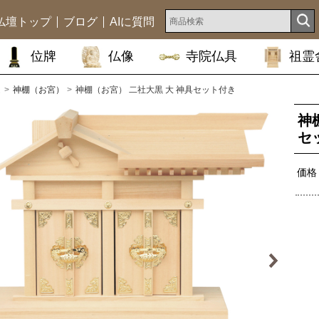
仏壇トップ
ブログ
AIに質問
位牌
仏像
寺院仏具
祖霊
ム
神棚（お宮）
神棚（お宮） 二社大黒 大 神具セット付き
神
セ
価格