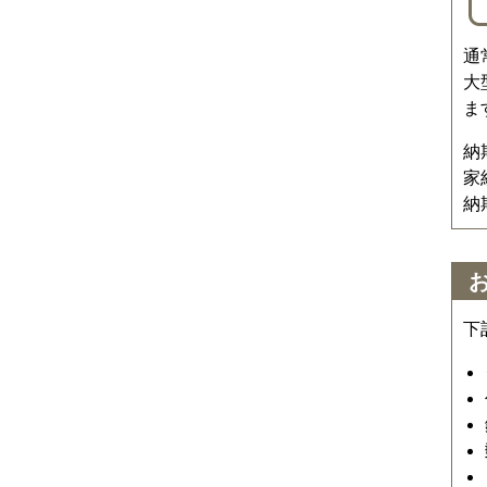
通
大
ま
納
家
納
下