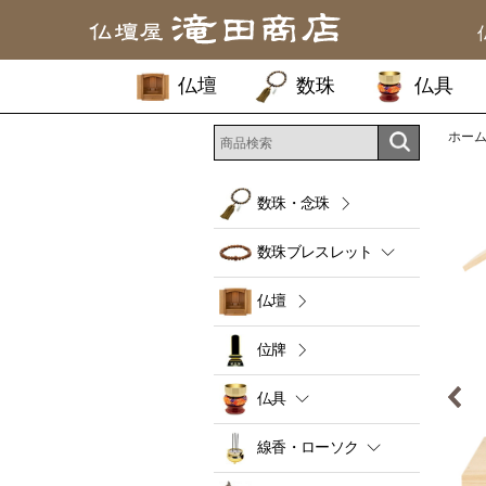
仏壇
数珠
仏具
ホー
数珠・念珠
数珠ブレスレット
仏壇
位牌
仏具
線香・ローソク