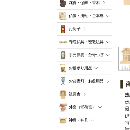
沈香・伽羅・香木
仏像・掛軸・ご本尊
お厨子
寺院仏具・密教法具
手元供養・分骨つぼ
お墓参り用品
お盆提灯・お盆用品
祖霊舎
熟
伝
外宮（稲荷宮）
最
伊
神棚・神具
特
神