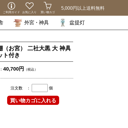
5,000円以上
送料無料
ご利用ガイド
お気に入り
買い物カゴ
舎
外宮・神具
盆提灯
棚（お宮） 二社大黒 大 神具
ット付き
40,700円
：
（税込）
注文数 ：
個