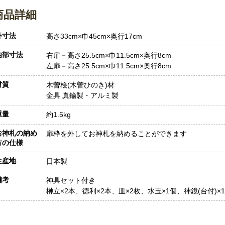
商品詳細
外寸法
高さ33cm×巾45cm×奥行17cm
内部寸法
右扉－高さ25.5cm×巾11.5cm×奥行8cm
左扉－高さ25.5cm×巾11.5cm×奥行8cm
材質
木曽桧(木曽ひのき)材
金具 真鍮製・アルミ製
重量
約1.5kg
お神札の納め
扉枠を外してお神札を納めることができます
方の仕様
生産地
日本製
備考
神具セット付き
榊立×2本、徳利×2本、皿×2枚、水玉×1個、神鏡(台付)×