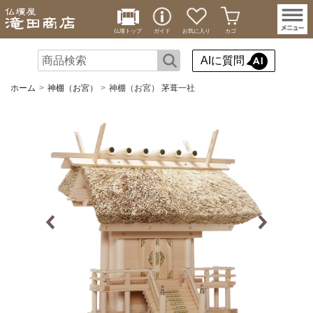
仏壇トップ
ガイド
お気に入り
カゴ
AIに質問
ホーム
神棚（お宮）
神棚（お宮） 茅葺一社