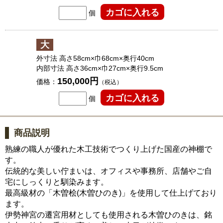
個
大
外寸法 高さ58cm×巾68cm×奥行40cm
内部寸法 高さ36cm×巾27cm×奥行9.5cm
150,000円
価格：
（税込）
個
商品説明
熟練の職人が優れた木工技術でつくり上げた国産の神棚で
す。
伝統的な美しい佇まいは、オフィスや事務所、店舗やご自
宅にしっくりと馴染みます。
最高級材の「木曽桧(木曽ひのき)」を使用して仕上げており
ます。
伊勢神宮の遷宮用材としても使用される木曽ひのきは、銘