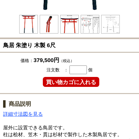
鳥居 朱塗り 木製 6尺
379,500円
価格：
（税込）
注文数 ：
個
商品説明
詳細寸法図を見る
屋外に設置できる鳥居です。
柱は桧材、笠木・貫は杉材で製作した木製鳥居です。