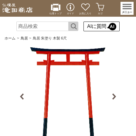
仏壇トップ
ガイド
お気に入り
カゴ
AIに質問
ホーム
鳥居
鳥居 朱塗り 木製 6尺