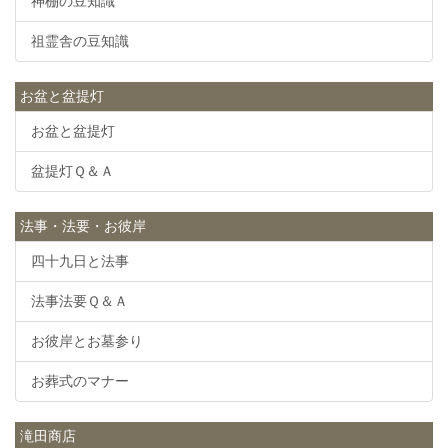
神棚の豆知識
祖霊舎の豆知識
お盆と盆提灯
お盆と盆提灯
盆提灯Ｑ＆Ａ
法事・法要・お彼岸
四十九日と法事
法事法要Ｑ＆Ａ
お彼岸とお墓参り
お葬式のマナー
滝田商店