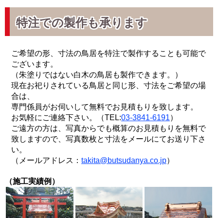
特注での製作も承ります
ご希望の形、寸法の鳥居を特注で製作することも可能で
ございます。
（朱塗りではない白木の鳥居も製作できます。）
現在お祀りされている鳥居と同じ形、寸法をご希望の場
合は、
専門係員がお伺いして無料でお見積もりを致します。
お気軽にご連絡下さい。（TEL:
03-3841-6191
）
ご遠方の方は、写真からでも概算のお見積もりを無料で
致しますので、写真数枚と寸法をメールにてお送り下さ
い。
（メールアドレス：
takita@butsudanya.co.jp
）
（施工実績例）