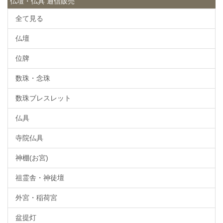
仏壇・仏具 通信販売
全て見る
仏壇
位牌
数珠・念珠
数珠ブレスレット
仏具
寺院仏具
神棚(お宮)
祖霊舎・神徒壇
外宮・稲荷宮
盆提灯