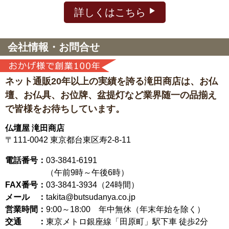
詳しくはこちら
会社情報・お問合せ
ネット通販20年以上の実績を誇る滝田商店は、
お仏
壇、お仏具、お位牌、盆提灯など
業界随一の品揃え
で皆様をお待ちしています。
仏壇屋 滝田商店
〒111-0042
東京都台東区寿2-8-11
電話番号：
03-3841-6191
（午前9時～午後6時）
FAX番号：
03-3841-3934（24時間）
メール ：
takita@butsudanya.co.jp
営業時間：
9:00～18:00
年中無休（年末年始を除く）
交通 ：
東京メトロ銀座線「田原町」駅下車 徒歩2分