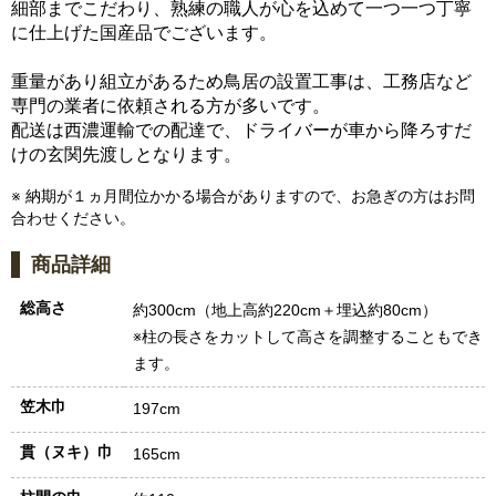
細部までこだわり、熟練の職人が心を込めて一つ一つ丁寧
に仕上げた国産品でございます。
重量があり組立があるため鳥居の設置工事は、工務店など
専門の業者に依頼される方が多いです。
配送は西濃運輸での配達で、ドライバーが車から降ろすだ
けの玄関先渡しとなります。
※ 納期が１ヵ月間位かかる場合がありますので、お急ぎの方はお問
合わせください。
商品詳細
総高さ
約300cm（地上高約220cm＋埋込約80cm）
※柱の長さをカットして高さを調整することもでき
ます。
笠木巾
197cm
貫（ヌキ）巾
165cm