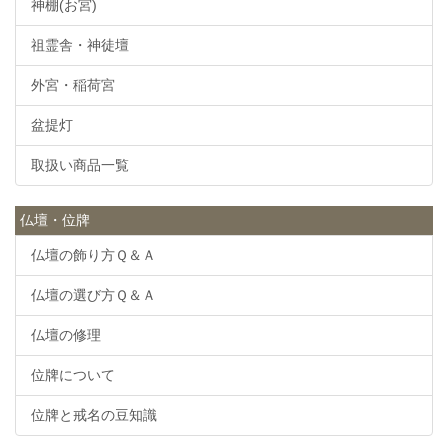
神棚(お宮)
祖霊舎・神徒壇
外宮・稲荷宮
盆提灯
取扱い商品一覧
仏壇・位牌
仏壇の飾り方Ｑ＆Ａ
仏壇の選び方Ｑ＆Ａ
仏壇の修理
位牌について
位牌と戒名の豆知識