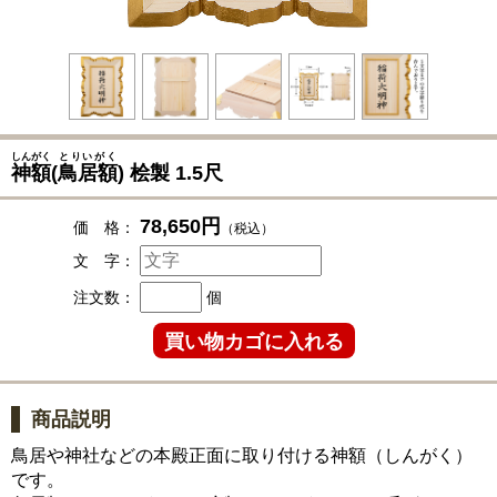
しんがく
とりいがく
神額
(
鳥居額
) 桧製 1.5尺
78,650円
価 格：
（税込）
文 字：
注文数：
個
商品説明
鳥居や神社などの本殿正面に取り付ける神額（しんがく）
です。