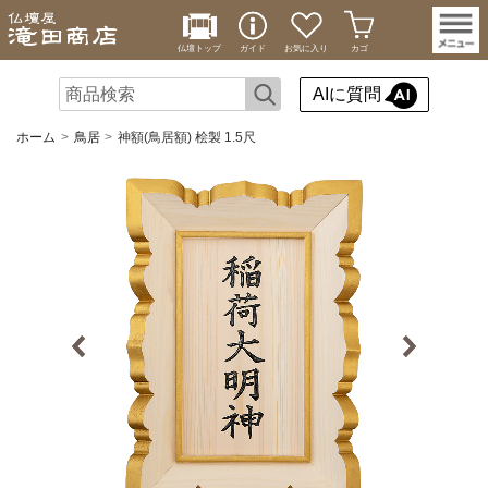
仏壇トップ
ガイド
お気に入り
カゴ
AIに質問
ホーム
鳥居
神額(鳥居額) 桧製 1.5尺