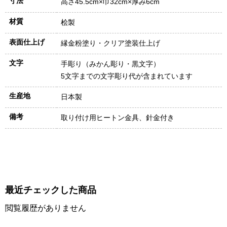
寸法
高さ45.5cm×巾32cm×厚み6cm
材質
桧製
表面仕上げ
縁金粉塗り・クリア塗装仕上げ
文字
手彫り（みかん彫り・黒文字）
5文字までの文字彫り代が含まれています
生産地
日本製
備考
取り付け用ヒートン金具、針金付き
最近チェックした商品
閲覧履歴がありません