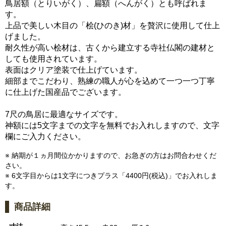
鳥居額（とりいがく）、扁額（へんがく）とも呼ばれま
す。
上品で美しい木目の「桧(ひのき)材」を贅沢に使用して仕上
げました。
耐久性が高い桧材は、古くから建立する寺社仏閣の建材と
しても使用されています。
表面はクリア塗装で仕上げています。
細部までこだわり、熟練の職人が心を込めて一つ一つ丁寧
に仕上げた国産品でございます。
7尺の鳥居に最適なサイズです。
神額には5文字までの文字を無料でお入れしますので、文字
欄にご入力ください。
※ 納期が１ヵ月間位かかりますので、お急ぎの方はお問合わせくだ
さい。
※ 6文字目からは1文字につきプラス「4400円(税込)」でお入れしま
す。
商品詳細