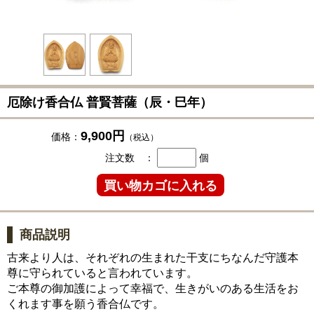
厄除け香合仏 普賢菩薩（辰・巳年）
9,900円
価格：
（税込）
注文数 ：
個
商品説明
古来より人は、それぞれの生まれた干支にちなんだ守護本
尊に守られていると言われています。
ご本尊の御加護によって幸福で、生きがいのある生活をお
くれます事を願う香合仏です。