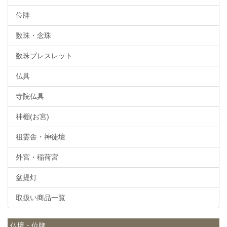
位牌
数珠・念珠
数珠ブレスレット
仏具
寺院仏具
神棚(お宮)
祖霊舎・神徒壇
外宮・稲荷宮
盆提灯
取扱い商品一覧
仏壇・位牌