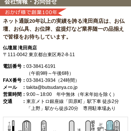
会社情報・お問合せ
ネット通販20年以上の実績を誇る滝田商店は、
お仏
壇、お仏具、お位牌、盆提灯など
業界随一の品揃え
で皆様をお待ちしています。
仏壇屋 滝田商店
〒111-0042
東京都台東区寿2-8-11
電話番号：
03-3841-6191
（午前9時～午後6時）
FAX番号：
03-3841-3934（24時間）
メール ：
takita@butsudanya.co.jp
営業時間：
9:00～18:00
年中無休（年末年始を除く）
交通 ：
東京メトロ銀座線「田原町」駅下車 徒歩2分
「上野」駅から徒歩20分 専用駐車場あり