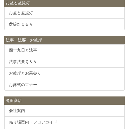
お盆と盆提灯
お盆と盆提灯
盆提灯Ｑ＆Ａ
法事・法要・お彼岸
四十九日と法事
法事法要Ｑ＆Ａ
お彼岸とお墓参り
お葬式のマナー
滝田商店
会社案内
売り場案内・フロアガイド