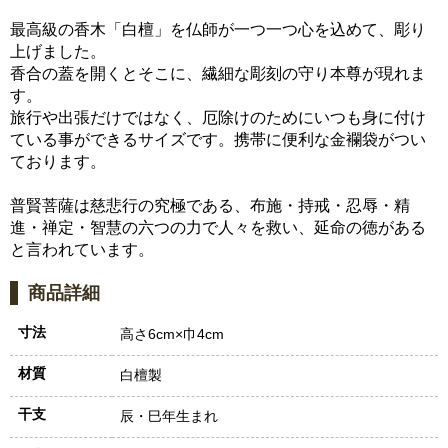
最高級の香木「白檀」を仏師が一つ一つ心を込めて、彫り
上げました。
香合の蓋を開くとそこに、繊細な彫刻の守り本尊が現れま
す。
旅行や出張だけではなく、厄除けのためにいつも身に付け
ている事ができるサイズです。携帯に便利な金襴袋がつい
ております。
普賢菩薩は慈悲行の究極である、布施・持戒・忍辱・精
進・禅定・智慧の六つの力で人々を救い、延命の徳がある
と言われています。
商品詳細
寸法
高さ6cm×巾4cm
材質
白檀製
干支
辰・巳年生まれ