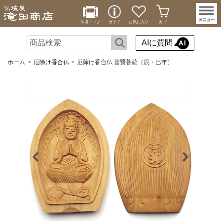
仏壇トップ
ガイド
お気に入り
カゴ
AIに質問
ホーム
厄除け香合仏
厄除け香合仏 普賢菩薩（辰・巳年）