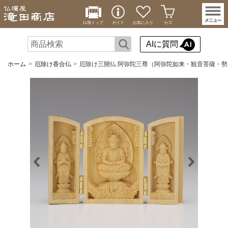
仏壇トップ
ガイド
お気に入り
カゴ
AIに質問
ホーム
厄除け香合仏
厄除け三開仏 阿弥陀三尊（阿弥陀如来・観音菩薩・