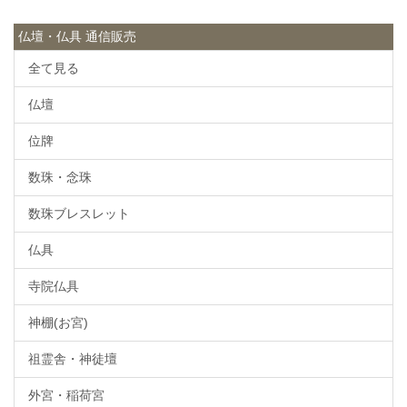
仏壇・仏具 通信販売
全て見る
仏壇
位牌
数珠・念珠
数珠ブレスレット
仏具
寺院仏具
神棚(お宮)
祖霊舎・神徒壇
外宮・稲荷宮