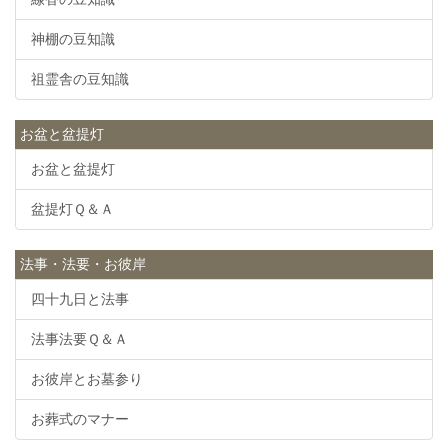
神棚の豆知識
祖霊舎の豆知識
お盆と盆提灯
お盆と盆提灯
盆提灯Ｑ＆Ａ
法事・法要・お彼岸
四十九日と法事
法事法要Ｑ＆Ａ
お彼岸とお墓参り
お葬式のマナー