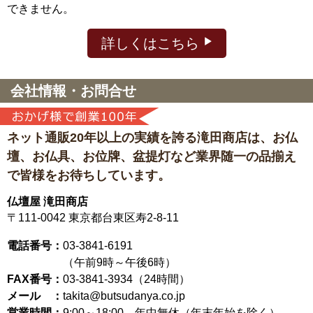
できません。
詳しくはこちら
会社情報・お問合せ
ネット通販20年以上の実績を誇る滝田商店は、
お仏
壇、お仏具、お位牌、盆提灯など
業界随一の品揃え
で皆様をお待ちしています。
仏壇屋 滝田商店
〒111-0042
東京都台東区寿2-8-11
電話番号：
03-3841-6191
（午前9時～午後6時）
FAX番号：
03-3841-3934（24時間）
メール ：
takita@butsudanya.co.jp
営業時間：
9:00～18:00
年中無休（年末年始を除く）