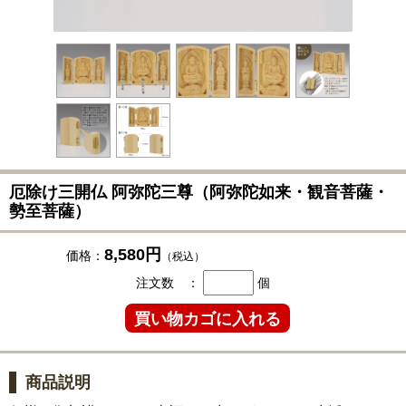
厄除け三開仏 阿弥陀三尊（阿弥陀如来・観音菩薩・
勢至菩薩）
8,580円
価格：
（税込）
注文数 ：
個
商品説明