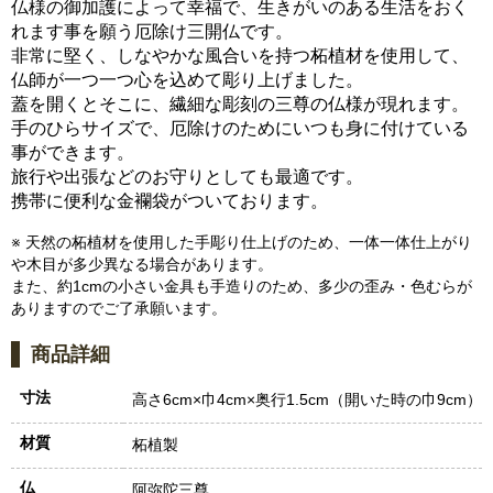
仏様の御加護によって幸福で、生きがいのある生活をおく
れます事を願う厄除け三開仏です。
非常に堅く、しなやかな風合いを持つ柘植材を使用して、
仏師が一つ一つ心を込めて彫り上げました。
蓋を開くとそこに、繊細な彫刻の三尊の仏様が現れます。
手のひらサイズで、厄除けのためにいつも身に付けている
事ができます。
旅行や出張などのお守りとしても最適です。
携帯に便利な金襴袋がついております。
※ 天然の柘植材を使用した手彫り仕上げのため、一体一体仕上がり
や木目が多少異なる場合があります。
また、約1cmの小さい金具も手造りのため、多少の歪み・色むらが
ありますのでご了承願います。
商品詳細
寸法
高さ6cm×巾4cm×奥行1.5cm（開いた時の巾9cm）
材質
柘植製
仏
阿弥陀三尊