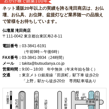
ネット通販20年以上の実績を誇る滝田商店は、
お仏
壇、お仏具、お位牌、盆提灯など
業界随一の品揃え
で皆様をお待ちしています。
仏壇屋 滝田商店
〒111-0042
東京都台東区寿2-8-11
電話番号：
03-3841-6191
（午前9時～午後6時）
FAX番号：
03-3841-3934（24時間）
メール ：
takita@butsudanya.co.jp
営業時間：
9:00～18:00
年中無休（年末年始を除く）
交通 ：
東京メトロ銀座線「田原町」駅下車 徒歩2分
「上野」駅から徒歩20分 専用駐車場あり