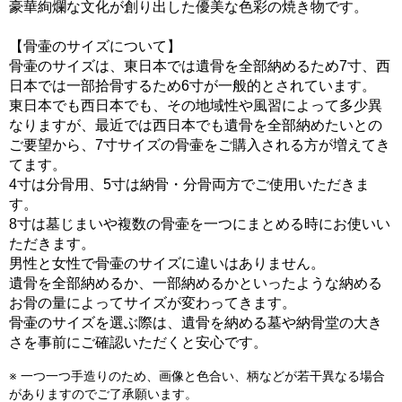
豪華絢爛な文化が創り出した優美な色彩の焼き物です。
【骨壷のサイズについて】
骨壷のサイズは、東日本では遺骨を全部納めるため7寸、西
日本では一部拾骨するため6寸が一般的とされています。
東日本でも西日本でも、その地域性や風習によって多少異
なりますが、最近では西日本でも遺骨を全部納めたいとの
ご要望から、7寸サイズの骨壷をご購入される方が増えてき
てます。
4寸は分骨用、5寸は納骨・分骨両方でご使用いただきま
す。
8寸は墓じまいや複数の骨壷を一つにまとめる時にお使いい
ただきます。
男性と女性で骨壷のサイズに違いはありません。
遺骨を全部納めるか、一部納めるかといったような納める
お骨の量によってサイズが変わってきます。
骨壷のサイズを選ぶ際は、遺骨を納める墓や納骨堂の大き
さを事前にご確認いただくと安心です。
※ 一つ一つ手造りのため、画像と色合い、柄などが若干異なる場合
がありますのでご了承願います。