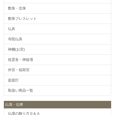
数珠・念珠
数珠ブレスレット
仏具
寺院仏具
神棚(お宮)
祖霊舎・神徒壇
外宮・稲荷宮
盆提灯
取扱い商品一覧
仏壇・位牌
仏壇の飾り方Ｑ＆Ａ