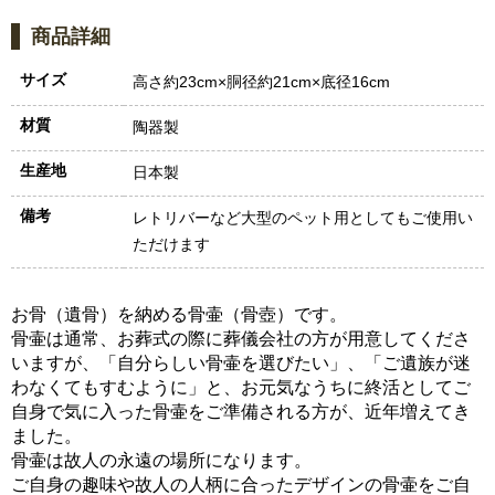
商品詳細
サイズ
高さ約23cm×胴径約21cm×底径16cm
材質
陶器製
生産地
日本製
備考
レトリバーなど大型のペット用としてもご使用い
ただけます
お骨（遺骨）を納める骨壷（骨壺）です。
骨壷は通常、お葬式の際に葬儀会社の方が用意してくださ
いますが、「自分らしい骨壷を選びたい」、「ご遺族が迷
わなくてもすむように」と、お元気なうちに終活としてご
自身で気に入った骨壷をご準備される方が、近年増えてき
ました。
骨壷は故人の永遠の場所になります。
ご自身の趣味や故人の人柄に合ったデザインの骨壷をご自