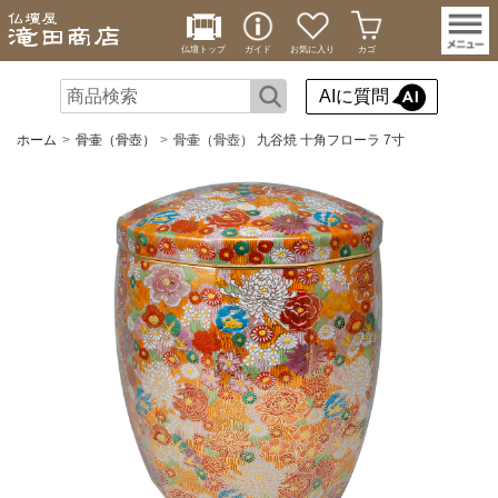
仏壇トップ
ガイド
お気に入り
カゴ
AIに質問
ホーム
骨壷（骨壺）
骨壷（骨壺） 九谷焼 十角フローラ 7寸