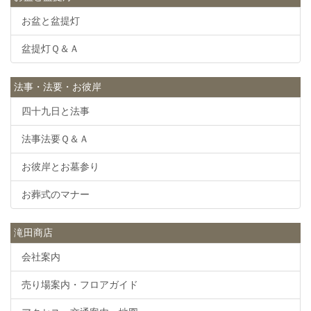
お盆と盆提灯
盆提灯Ｑ＆Ａ
法事・法要・お彼岸
四十九日と法事
法事法要Ｑ＆Ａ
お彼岸とお墓参り
お葬式のマナー
滝田商店
会社案内
売り場案内・フロアガイド