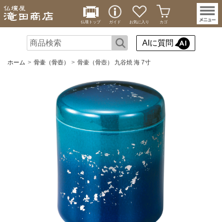
仏壇トップ
ガイド
お気に入り
カゴ
AIに質問
ホーム
骨壷（骨壺）
骨壷（骨壺） 九谷焼 海 7寸