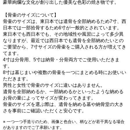
豪華絢爛な文化が創り出した優美な色彩の焼き物です。
【骨壷のサイズについて】
骨壷のサイズは、東日本では遺骨を全部納めるため7寸、西
日本では一部拾骨するため6寸が一般的とされています。
東日本でも西日本でも、その地域性や風習によって多少異
なりますが、最近では西日本でも遺骨を全部納めたいとの
ご要望から、7寸サイズの骨壷をご購入される方が増えてき
てます。
4寸は分骨用、5寸は納骨・分骨両方でご使用いただきま
す。
8寸は墓じまいや複数の骨壷を一つにまとめる時にお使いい
ただきます。
男性と女性で骨壷のサイズに違いはありません。
遺骨を全部納めるか、一部納めるかといったような納める
お骨の量によってサイズが変わってきます。
骨壷のサイズを選ぶ際は、遺骨を納める墓や納骨堂の大き
さを事前にご確認いただくと安心です。
※ 一つ一つ手造りのため、画像と色合い、柄などが若干異なる場合
がありますのでご了承願います。