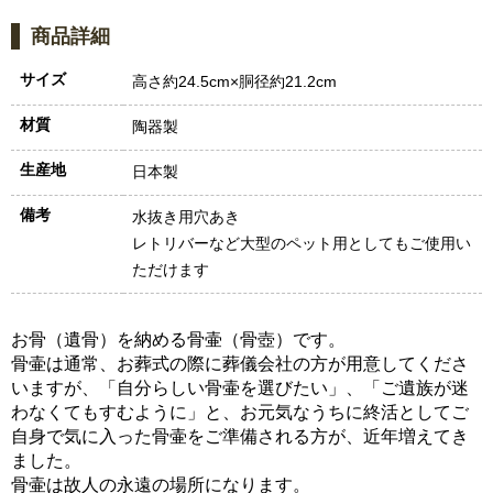
商品詳細
サイズ
高さ約24.5cm×胴径約21.2cm
材質
陶器製
生産地
日本製
備考
水抜き用穴あき
レトリバーなど大型のペット用としてもご使用い
ただけます
お骨（遺骨）を納める骨壷（骨壺）です。
骨壷は通常、お葬式の際に葬儀会社の方が用意してくださ
いますが、「自分らしい骨壷を選びたい」、「ご遺族が迷
わなくてもすむように」と、お元気なうちに終活としてご
自身で気に入った骨壷をご準備される方が、近年増えてき
ました。
骨壷は故人の永遠の場所になります。