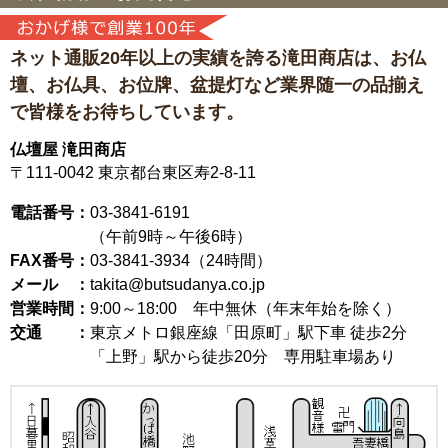
ネット通販20年以上の実績を誇る滝田商店は、
お仏
壇、お仏具、お位牌、盆提灯など
業界随一の品揃え
で皆様をお待ちしています。
仏壇屋 滝田商店
〒111-0042
東京都台東区寿2-8-11
電話番号：
03-3841-6191
（午前9時～午後6時）
FAX番号：
03-3841-3934（24時間）
メール ：
takita@butsudanya.co.jp
営業時間：
9:00～18:00
年中無休（年末年始を除く）
交通 ：
東京メトロ銀座線「田原町」駅下車 徒歩2分
「上野」駅から徒歩20分 専用駐車場あり