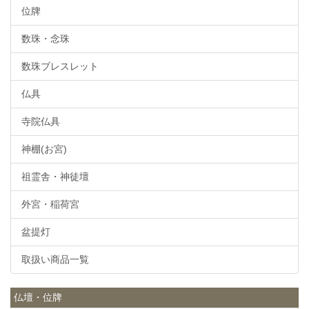
位牌
数珠・念珠
数珠ブレスレット
仏具
寺院仏具
神棚(お宮)
祖霊舎・神徒壇
外宮・稲荷宮
盆提灯
取扱い商品一覧
仏壇・位牌