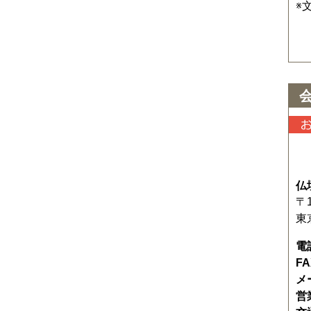
※
仏
〒1
東
電
F
メ
営