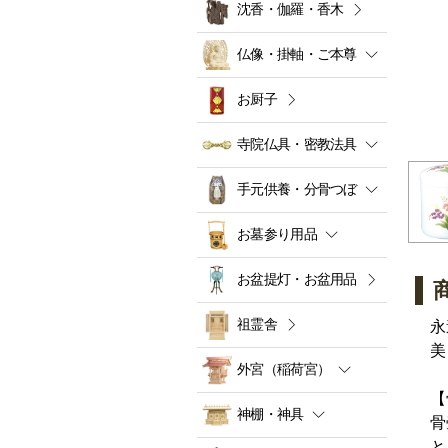
沈香・伽羅・香木
仏像・掛軸・ご本尊
お厨子
寺院仏具・密教法具
手元供養・分骨つぼ
お墓参り用品
お盆提灯・お盆用品
祖霊舎
永
美
外宮（稲荷宮）
【
神棚・神具
骨
と