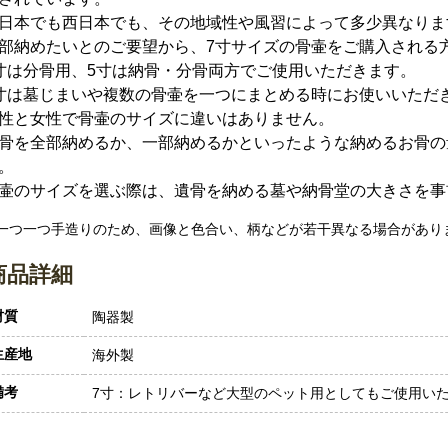
日本でも西日本でも、その地域性や風習によって多少異なりま
部納めたいとのご要望から、7寸サイズの骨壷をご購入される
寸は分骨用、5寸は納骨・分骨両方でご使用いただきます。
寸は墓じまいや複数の骨壷を一つにまとめる時にお使いいただ
性と女性で骨壷のサイズに違いはありません。
骨を全部納めるか、一部納めるかといったような納めるお骨の
。
壷のサイズを選ぶ際は、遺骨を納める墓や納骨堂の大きさを事
 一つ一つ手造りのため、画像と色合い、柄などが若干異なる場合があり
商品詳細
材質
陶器製
生産地
海外製
備考
7寸：レトリバーなど大型のペット用としてもご使用い