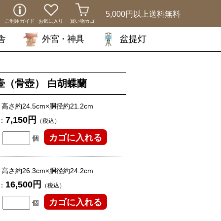
5,000円以上
送料無料
ご利用ガイド
お気に入り
買い物カゴ
舎
外宮・神具
盆提灯
壷（骨壺） 白胡蝶蘭
高さ約24.5cm×胴径約21.2cm
7,150円
：
（税込）
個
高さ約26.3cm×胴径約24.2cm
16,500円
：
（税込）
個