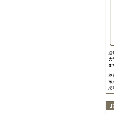
通
大
ま
納
家
納