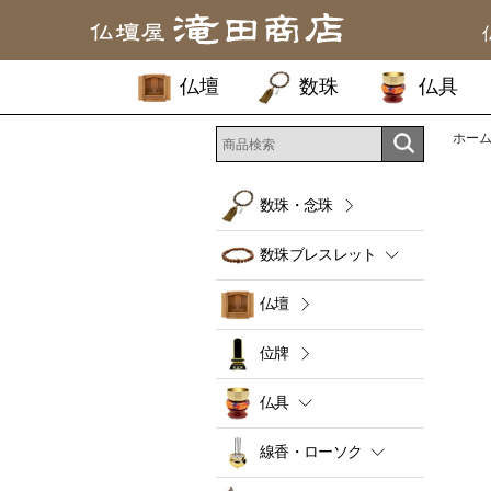
仏壇
数珠
仏具
ホー
数珠・念珠
数珠ブレスレット
仏壇
位牌
仏具
線香・ローソク