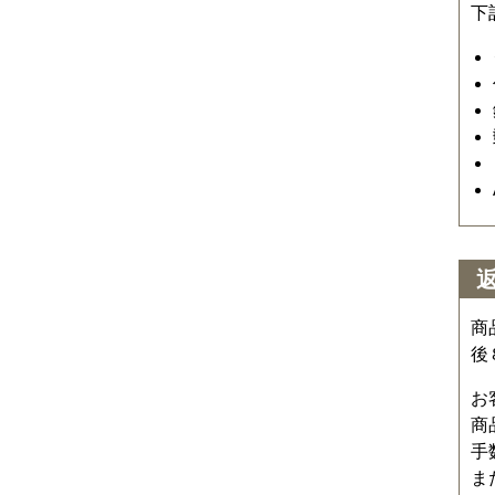
下
商
後
お
商
手
ま