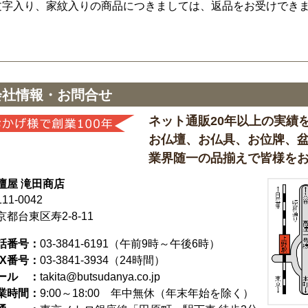
文字入り、家紋入りの商品につきましては、返品をお受けでき
会社情報・お問合せ
ネット通販20年以上の実績
お仏壇、お仏具、お位牌、
業界随一の品揃えで皆様を
壇屋 滝田商店
11-0042
京都台東区寿2-8-11
話番号：
03-3841-6191
（午前9時～午後6時）
AX番号：
03-3841-3934（24時間）
ール ：
takita@butsudanya.co.jp
業時間：
9:00～18:00
年中無休（年末年始を除く）