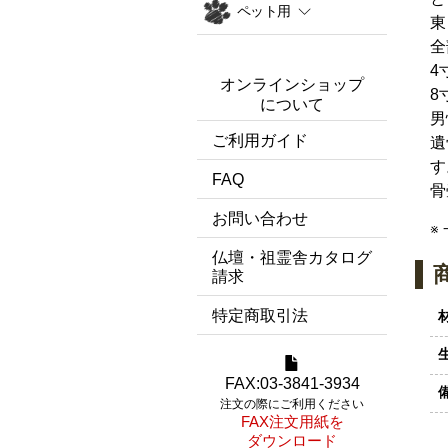
ペット用
東
全
4
オンラインショップ
8
について
男
ご利用ガイド
遺
す
FAQ
骨
お問い合わせ
※
仏壇・祖霊舎カタログ
請求
特定商取引法
FAX:03-3841-3934
注文の際にご利用ください
FAX注文用紙を
ダウンロード