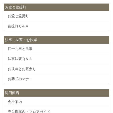
お盆と盆提灯
お盆と盆提灯
盆提灯Ｑ＆Ａ
法事・法要・お彼岸
四十九日と法事
法事法要Ｑ＆Ａ
お彼岸とお墓参り
お葬式のマナー
滝田商店
会社案内
売り場案内・フロアガイド