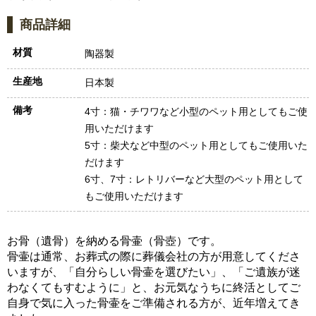
商品詳細
材質
陶器製
生産地
日本製
備考
4寸：猫・チワワなど小型のペット用としてもご使
用いただけます
5寸：柴犬など中型のペット用としてもご使用いた
だけます
6寸、7寸：レトリバーなど大型のペット用として
もご使用いただけます
お骨（遺骨）を納める骨壷（骨壺）です。
骨壷は通常、お葬式の際に葬儀会社の方が用意してくださ
いますが、「自分らしい骨壷を選びたい」、「ご遺族が迷
わなくてもすむように」と、お元気なうちに終活としてご
自身で気に入った骨壷をご準備される方が、近年増えてき