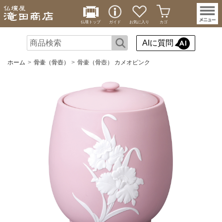
仏壇トップ
ガイド
お気に入り
カゴ
AIに質問
ホーム
骨壷（骨壺）
骨壷（骨壺） カメオピンク