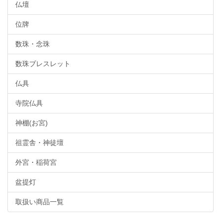
仏壇
位牌
数珠・念珠
数珠ブレスレット
仏具
寺院仏具
神棚(お宮)
祖霊舎・神徒壇
外宮・稲荷宮
盆提灯
取扱い商品一覧