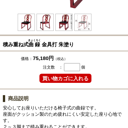
きょくろく
積み重ね式
曲録
金具打 朱塗り
75,180円
価格：
（税込）
注文数 ：
個
商品説明
安心してお座りいただける椅子式の曲録です。
座面がクッション製のため疲れにくい安定した座り心地で
す。
２～３脚まで積み重ねることができます。