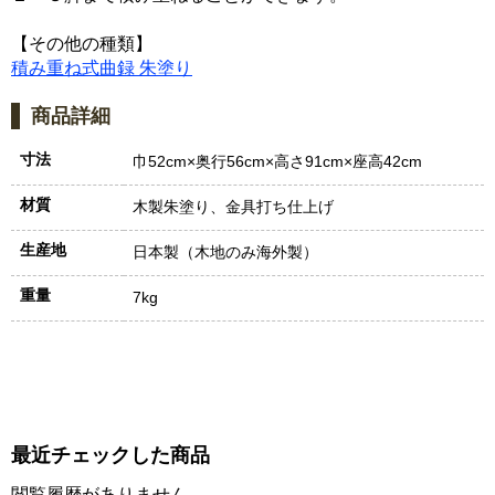
【その他の種類】
積み重ね式曲録 朱塗り
商品詳細
寸法
巾52cm×奥行56cm×高さ91cm×座高42cm
材質
木製朱塗り、金具打ち仕上げ
生産地
日本製（木地のみ海外製）
重量
7kg
最近チェックした商品
閲覧履歴がありません