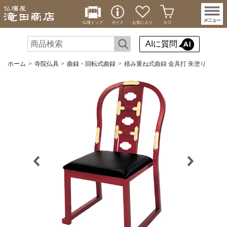
仏壇トップ
ガイド
お気に入り
カゴ
AIに質問
ホーム
寺院仏具
曲録・回転式曲録
積み重ね式曲録 金具打 朱塗り