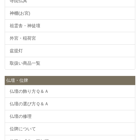
寺院仏具
神棚(お宮)
祖霊舎・神徒壇
外宮・稲荷宮
盆提灯
取扱い商品一覧
仏壇・位牌
仏壇の飾り方Ｑ＆Ａ
仏壇の選び方Ｑ＆Ａ
仏壇の修理
位牌について