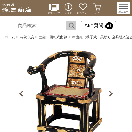
仏壇トップ
ガイド
お気に入り
カゴ
AIに質問
ホーム
寺院仏具
曲録・回転式曲録
本曲録（椅子式）黒塗り 金具埋め込