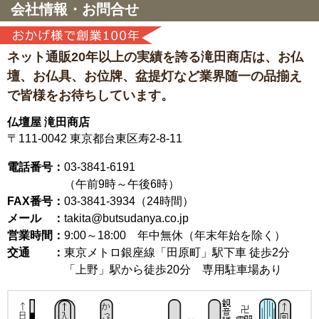
会社情報・お問合せ
ネット通販20年以上の実績を誇る滝田商店は、
お仏
壇、お仏具、お位牌、盆提灯など
業界随一の品揃え
で皆様をお待ちしています。
仏壇屋 滝田商店
〒111-0042
東京都台東区寿2-8-11
電話番号：
03-3841-6191
（午前9時～午後6時）
FAX番号：
03-3841-3934（24時間）
メール ：
takita@butsudanya.co.jp
営業時間：
9:00～18:00
年中無休（年末年始を除く）
交通 ：
東京メトロ銀座線「田原町」駅下車 徒歩2分
「上野」駅から徒歩20分 専用駐車場あり