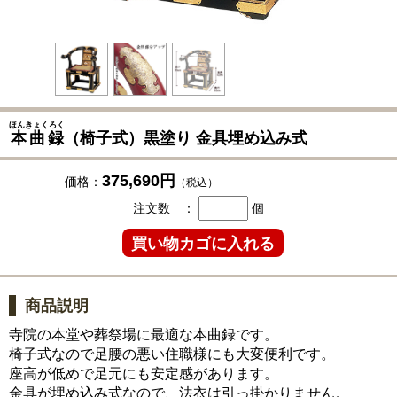
ほんきょくろく
本曲録
（椅子式）黒塗り 金具埋め込み式
375,690円
価格：
（税込）
注文数 ：
個
商品説明
寺院の本堂や葬祭場に最適な本曲録です。
椅子式なので足腰の悪い住職様にも大変便利です。
座高が低めで足元にも安定感があります。
金具が埋め込み式なので、法衣は引っ掛かりません。