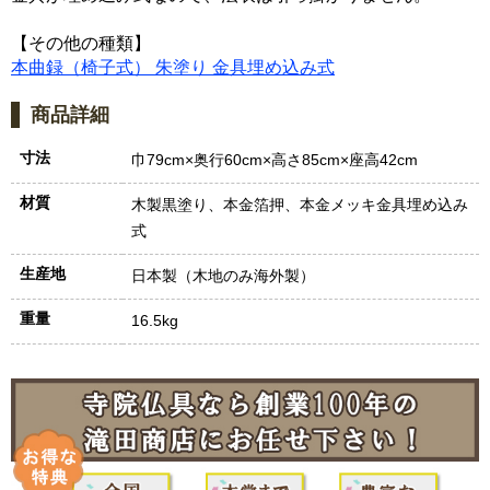
【その他の種類】
本曲録（椅子式） 朱塗り 金具埋め込み式
商品詳細
寸法
巾79cm×奥行60cm×高さ85cm×座高42cm
材質
木製黒塗り、本金箔押、本金メッキ金具埋め込み
式
生産地
日本製（木地のみ海外製）
重量
16.5kg