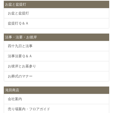
お盆と盆提灯
お盆と盆提灯
盆提灯Ｑ＆Ａ
法事・法要・お彼岸
四十九日と法事
法事法要Ｑ＆Ａ
お彼岸とお墓参り
お葬式のマナー
滝田商店
会社案内
売り場案内・フロアガイド