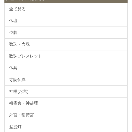
全て見る
仏壇
位牌
数珠・念珠
数珠ブレスレット
仏具
寺院仏具
神棚(お宮)
祖霊舎・神徒壇
外宮・稲荷宮
盆提灯