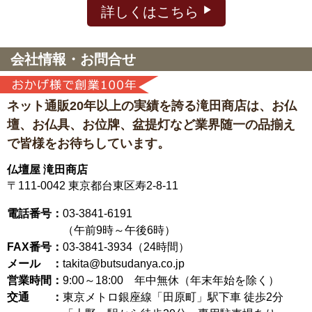
詳しくはこちら
会社情報・お問合せ
ネット通販20年以上の実績を誇る滝田商店は、
お仏
壇、お仏具、お位牌、盆提灯など
業界随一の品揃え
で皆様をお待ちしています。
仏壇屋 滝田商店
〒111-0042
東京都台東区寿2-8-11
電話番号：
03-3841-6191
（午前9時～午後6時）
FAX番号：
03-3841-3934（24時間）
メール ：
takita@butsudanya.co.jp
営業時間：
9:00～18:00
年中無休（年末年始を除く）
交通 ：
東京メトロ銀座線「田原町」駅下車 徒歩2分