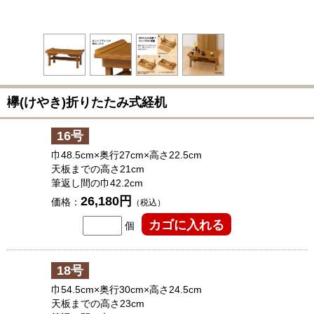
欅(けやき)折りたたみ式経机
16号
巾48.5cm×奥行27cm×高さ22.5cm
天板までの高さ21cm
筆返し間の巾42.2cm
26,180円
価格：
（税込）
個
18号
巾54.5cm×奥行30cm×高さ24.5cm
天板までの高さ23cm