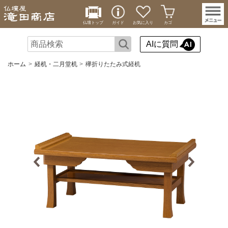
仏壇トップ
ガイド
お気に入り
カゴ
AIに質問
ホーム
経机・二月堂机
欅折りたたみ式経机