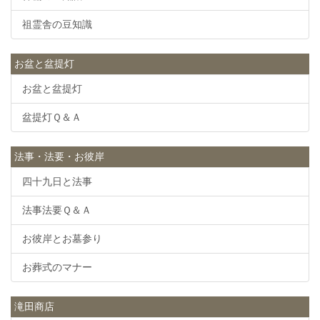
祖霊舎の豆知識
お盆と盆提灯
お盆と盆提灯
盆提灯Ｑ＆Ａ
法事・法要・お彼岸
四十九日と法事
法事法要Ｑ＆Ａ
お彼岸とお墓参り
お葬式のマナー
滝田商店