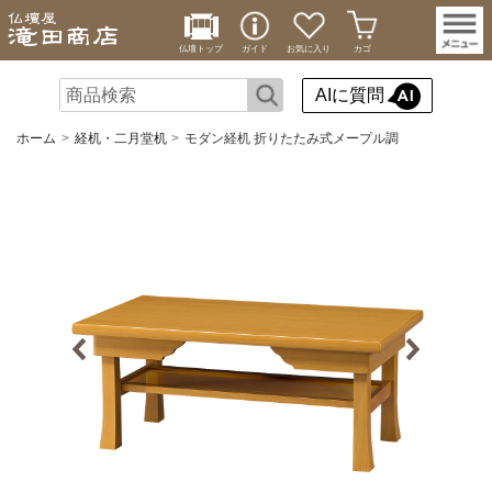
仏壇トップ
ガイド
お気に入り
カゴ
AIに質問
ホーム
経机・二月堂机
モダン経机 折りたたみ式メープル調