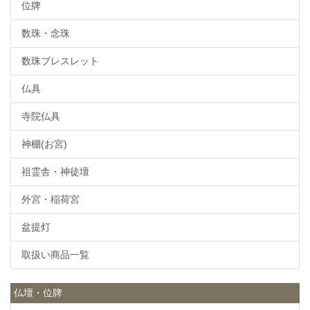
位牌
数珠・念珠
数珠ブレスレット
仏具
寺院仏具
神棚(お宮)
祖霊舎・神徒壇
外宮・稲荷宮
盆提灯
取扱い商品一覧
仏壇・位牌