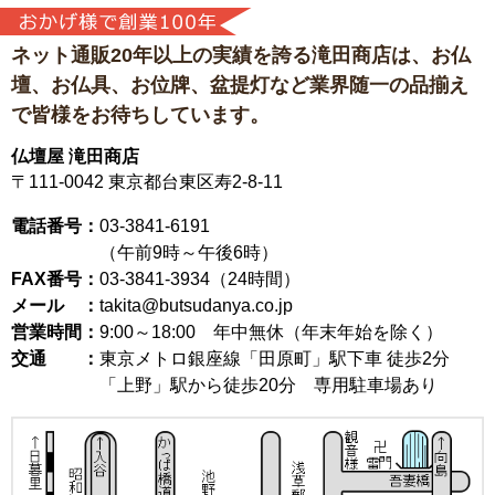
ネット通販20年以上の実績を誇る滝田商店は、
お仏
壇、お仏具、お位牌、盆提灯など
業界随一の品揃え
で皆様をお待ちしています。
仏壇屋 滝田商店
〒111-0042
東京都台東区寿2-8-11
電話番号：
03-3841-6191
（午前9時～午後6時）
FAX番号：
03-3841-3934（24時間）
メール ：
takita@butsudanya.co.jp
営業時間：
9:00～18:00
年中無休（年末年始を除く）
交通 ：
東京メトロ銀座線「田原町」駅下車 徒歩2分
「上野」駅から徒歩20分 専用駐車場あり