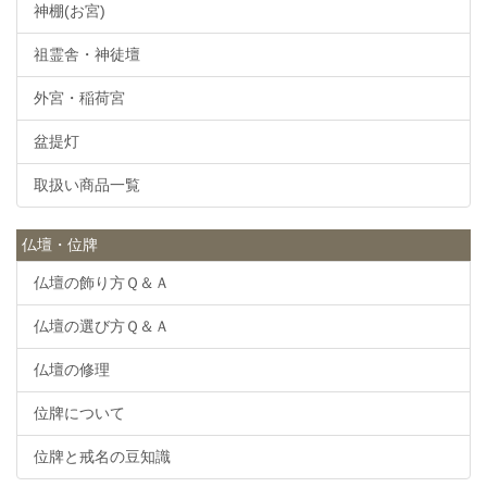
神棚(お宮)
祖霊舎・神徒壇
外宮・稲荷宮
盆提灯
取扱い商品一覧
仏壇・位牌
仏壇の飾り方Ｑ＆Ａ
仏壇の選び方Ｑ＆Ａ
仏壇の修理
位牌について
位牌と戒名の豆知識