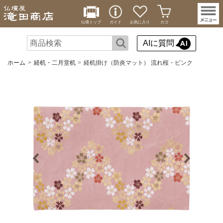
仏壇トップ
ガイド
お気に入り
カゴ
AIに質問
ホーム
経机・二月堂机
経机掛け（防炎マット） 流れ桜・ピンク