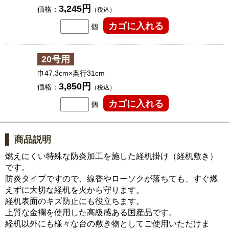
3,245円
価格：
（税込）
個
20号用
巾47.3cm×奥行31cm
3,850円
価格：
（税込）
個
商品説明
燃えにくい特殊な防炎加工を施した経机掛け（経机敷き）
です。
防炎タイプですので、線香やローソクが落ちても、すぐ燃
えずに大切な経机を火から守ります。
経机表面のキズ防止にも役立ちます。
上質な金襴を使用した高級感ある国産品です。
経机以外にも様々な台の敷き物としてご使用いただけま