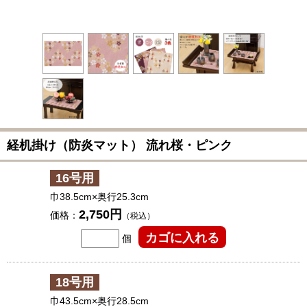
経机掛け（防炎マット） 流れ桜・ピンク
16号用
巾38.5cm×奥行25.3cm
2,750円
価格：
（税込）
個
18号用
巾43.5cm×奥行28.5cm