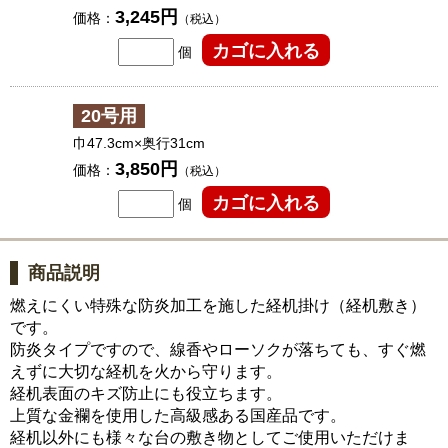
3,245円
価格：
（税込）
個
20号用
巾47.3cm×奥行31cm
3,850円
価格：
（税込）
個
商品説明
燃えにくい特殊な防炎加工を施した経机掛け（経机敷き）
です。
防炎タイプですので、線香やローソクが落ちても、すぐ燃
えずに大切な経机を火から守ります。
経机表面のキズ防止にも役立ちます。
上質な金襴を使用した高級感ある国産品です。
経机以外にも様々な台の敷き物としてご使用いただけま