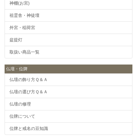
神棚(お宮)
祖霊舎・神徒壇
外宮・稲荷宮
盆提灯
取扱い商品一覧
仏壇・位牌
仏壇の飾り方Ｑ＆Ａ
仏壇の選び方Ｑ＆Ａ
仏壇の修理
位牌について
位牌と戒名の豆知識