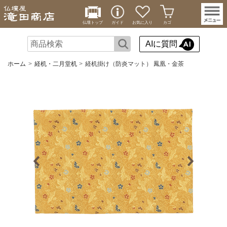
仏壇トップ
ガイド
お気に入り
カゴ
AIに質問
ホーム
経机・二月堂机
経机掛け（防炎マット） 鳳凰・金茶