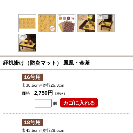
経机掛け（防炎マット） 鳳凰・金茶
16号用
巾38.5cm×奥行25.3cm
2,750円
価格：
（税込）
個
18号用
巾43.5cm×奥行28.5cm