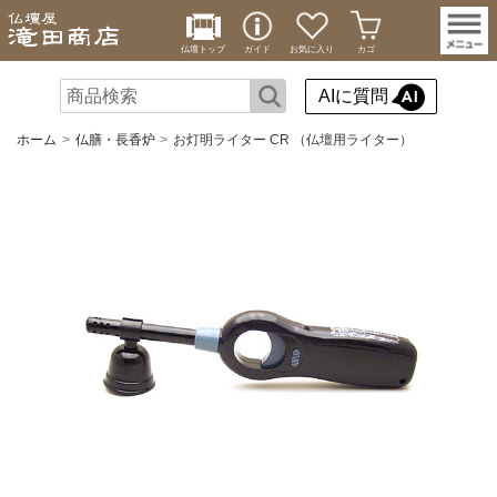
仏壇トップ
ガイド
お気に入り
カゴ
AIに質問
ホーム
仏膳・長香炉
お灯明ライター CR （仏壇用ライター）