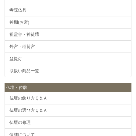
寺院仏具
神棚(お宮)
祖霊舎・神徒壇
外宮・稲荷宮
盆提灯
取扱い商品一覧
仏壇・位牌
仏壇の飾り方Ｑ＆Ａ
仏壇の選び方Ｑ＆Ａ
仏壇の修理
位牌について