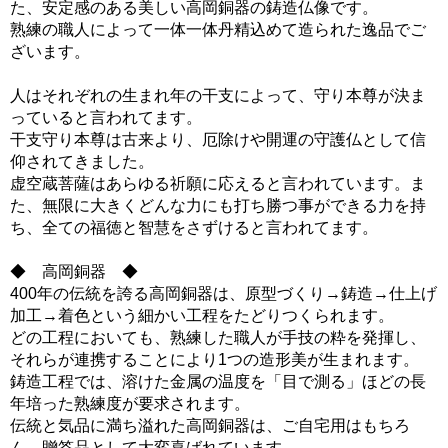
た、安定感のある美しい高岡銅器の鋳造仏像です。
熟練の職人によって一体一体丹精込めて造られた逸品でご
ざいます。
人はそれぞれの生まれ年の干支によって、守り本尊が決ま
っていると言われてます。
干支守り本尊は古来より、厄除けや開運の守護仏として信
仰されてきました。
虚空蔵菩薩はあらゆる祈願に応えると言われています。ま
た、無限に大きくどんな力にも打ち勝つ事ができる力を持
ち、全ての福徳と智慧をさずけると言われてます。
◆ 高岡銅器 ◆
400年の伝統を誇る高岡銅器は、原型づくり→鋳造→仕上げ
加工→着色という細かい工程をたどりつくられます。
どの工程においても、熟練した職人が手技の粋を発揮し、
それらが連携することにより1つの造形美が生まれます。
鋳造工程では、溶けた金属の温度を「目で測る」ほどの長
年培った熟練度が要求されます。
伝統と気品に満ち溢れた高岡銅器は、ご自宅用はもちろ
ん、贈答品として大変喜ばれています。