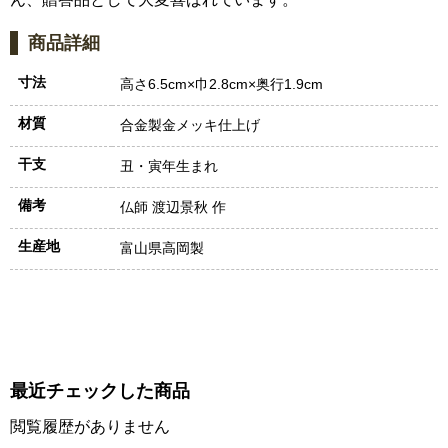
商品詳細
寸法
高さ6.5cm×巾2.8cm×奥行1.9cm
材質
合金製金メッキ仕上げ
干支
丑・寅年生まれ
備考
仏師 渡辺景秋 作
生産地
富山県高岡製
最近チェックした商品
閲覧履歴がありません