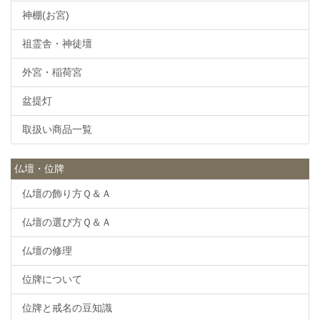
神棚(お宮)
祖霊舎・神徒壇
外宮・稲荷宮
盆提灯
取扱い商品一覧
仏壇・位牌
仏壇の飾り方Ｑ＆Ａ
仏壇の選び方Ｑ＆Ａ
仏壇の修理
位牌について
位牌と戒名の豆知識