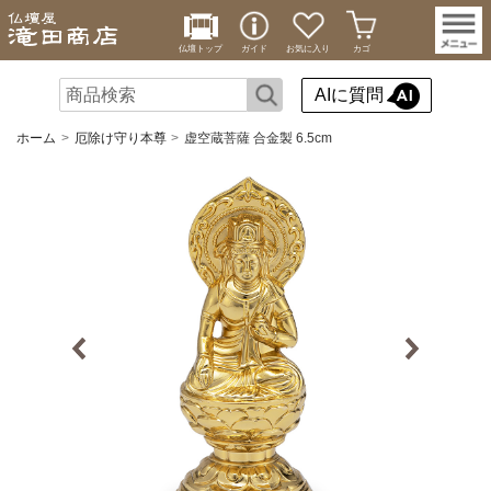
仏壇トップ
ガイド
お気に入り
カゴ
AIに質問
ホーム
厄除け守り本尊
虚空蔵菩薩 合金製 6.5cm