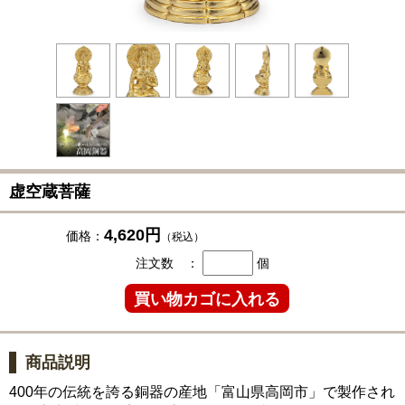
虚空蔵菩薩
4,620円
価格：
（税込）
注文数 ：
個
商品説明
400年の伝統を誇る銅器の産地「富山県高岡市」で製作され