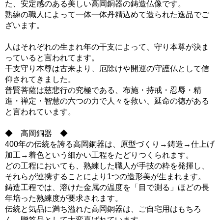
た、安定感のある美しい高岡銅器の鋳造仏像です。
熟練の職人によって一体一体丹精込めて造られた逸品でご
ざいます。
人はそれぞれの生まれ年の干支によって、守り本尊が決ま
っていると言われてます。
干支守り本尊は古来より、厄除けや開運の守護仏として信
仰されてきました。
普賢菩薩は慈悲行の究極である、布施・持戒・忍辱・精
進・禅定・智慧の六つの力で人々を救い、延命の徳がある
と言われています。
◆ 高岡銅器 ◆
400年の伝統を誇る高岡銅器は、原型づくり→鋳造→仕上げ
加工→着色という細かい工程をたどりつくられます。
どの工程においても、熟練した職人が手技の粋を発揮し、
それらが連携することにより1つの造形美が生まれます。
鋳造工程では、溶けた金属の温度を「目で測る」ほどの長
年培った熟練度が要求されます。
伝統と気品に満ち溢れた高岡銅器は、ご自宅用はもちろ
ん、贈答品として大変喜ばれています。