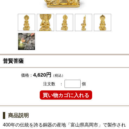
普賢菩薩
4,620円
価格：
（税込）
注文数 ：
個
商品説明
400年の伝統を誇る銅器の産地「富山県高岡市」で製作され