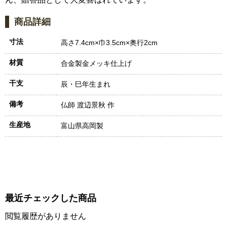
商品詳細
寸法
高さ7.4cm×巾3.5cm×奥行2cm
材質
合金製金メッキ仕上げ
干支
辰・巳年生まれ
備考
仏師 渡辺景秋 作
生産地
富山県高岡製
最近チェックした商品
閲覧履歴がありません