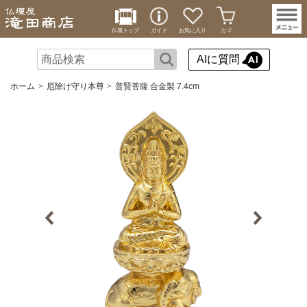
仏壇トップ
ガイド
お気に入り
カゴ
AIに質問
ホーム
厄除け守り本尊
普賢菩薩 合金製 7.4cm