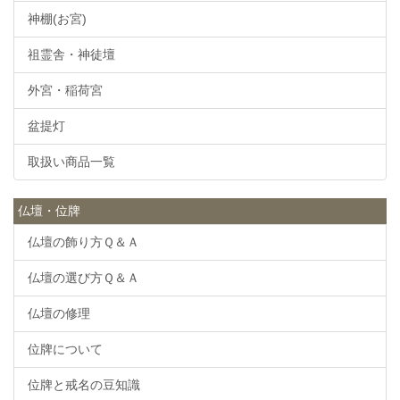
神棚(お宮)
祖霊舎・神徒壇
外宮・稲荷宮
盆提灯
取扱い商品一覧
仏壇・位牌
仏壇の飾り方Ｑ＆Ａ
仏壇の選び方Ｑ＆Ａ
仏壇の修理
位牌について
位牌と戒名の豆知識