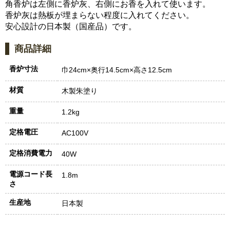
角香炉は左側に香炉灰、右側にお香を入れて使います。
香炉灰は熱板が埋まらない程度に入れてください。
安心設計の日本製（国産品）です。
商品詳細
香炉寸法
巾24cm×奥行14.5cm×高さ12.5cm
材質
木製朱塗り
重量
1.2kg
定格電圧
AC100V
定格消費電力
40W
電源コード長
1.8m
さ
生産地
日本製