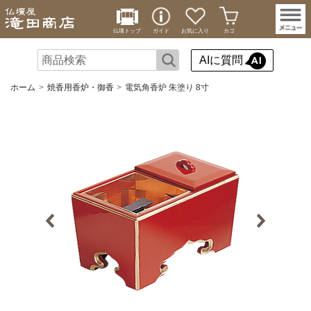
仏壇トップ
ガイド
お気に入り
カゴ
AIに質問
ホーム
焼香用香炉・御香
電気角香炉 朱塗り 8寸