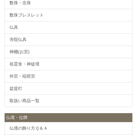
数珠・念珠
数珠ブレスレット
仏具
寺院仏具
神棚(お宮)
祖霊舎・神徒壇
外宮・稲荷宮
盆提灯
取扱い商品一覧
仏壇・位牌
仏壇の飾り方Ｑ＆Ａ