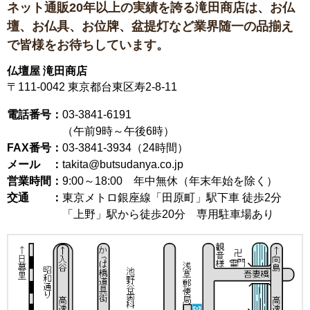
ネット通販20年以上の実績を誇る滝田商店は、
お仏
壇、お仏具、お位牌、盆提灯など
業界随一の品揃え
で皆様をお待ちしています。
仏壇屋 滝田商店
〒111-0042
東京都台東区寿2-8-11
電話番号：
03-3841-6191
（午前9時～午後6時）
FAX番号：
03-3841-3934（24時間）
メール ：
takita@butsudanya.co.jp
営業時間：
9:00～18:00
年中無休（年末年始を除く）
交通 ：
東京メトロ銀座線「田原町」駅下車 徒歩2分
「上野」駅から徒歩20分 専用駐車場あり