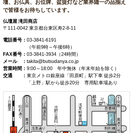
壇、お仏具、お位牌、盆提灯など
業界随一の品揃え
で皆様をお待ちしています。
仏壇屋 滝田商店
〒111-0042
東京都台東区寿2-8-11
電話番号：
03-3841-6191
（午前9時～午後6時）
FAX番号：
03-3841-3934（24時間）
メール ：
takita@butsudanya.co.jp
営業時間：
9:00～18:00
年中無休（年末年始を除く）
交通 ：
東京メトロ銀座線「田原町」駅下車 徒歩2分
「上野」駅から徒歩20分 専用駐車場あり