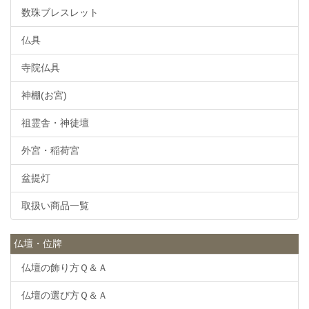
数珠ブレスレット
仏具
寺院仏具
神棚(お宮)
祖霊舎・神徒壇
外宮・稲荷宮
盆提灯
取扱い商品一覧
仏壇・位牌
仏壇の飾り方Ｑ＆Ａ
仏壇の選び方Ｑ＆Ａ