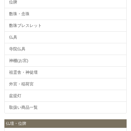
位牌
数珠・念珠
数珠ブレスレット
仏具
寺院仏具
神棚(お宮)
祖霊舎・神徒壇
外宮・稲荷宮
盆提灯
取扱い商品一覧
仏壇・位牌