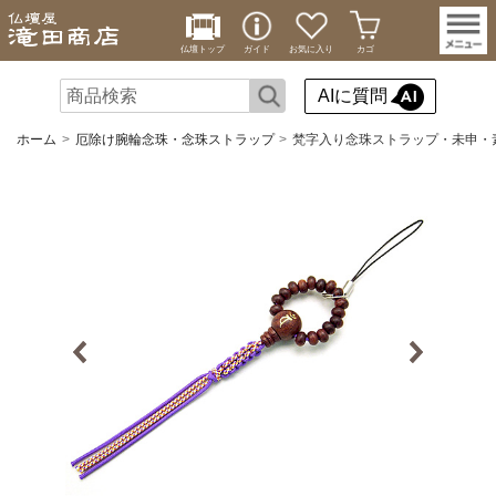
仏壇トップ
ガイド
お気に入り
カゴ
AIに質問
ホーム
厄除け腕輪念珠・念珠ストラップ
梵字入り念珠ストラップ・未申・