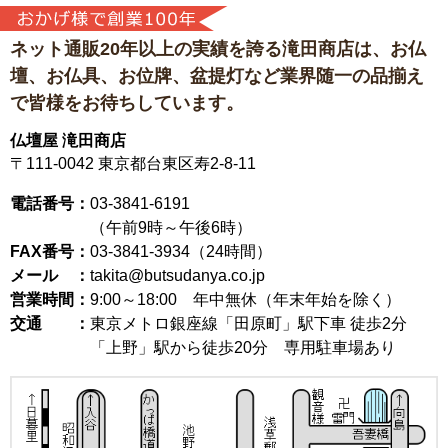
ネット通販20年以上の実績を誇る滝田商店は、
お仏
壇、お仏具、お位牌、盆提灯など
業界随一の品揃え
で皆様をお待ちしています。
仏壇屋 滝田商店
〒111-0042
東京都台東区寿2-8-11
電話番号：
03-3841-6191
（午前9時～午後6時）
FAX番号：
03-3841-3934（24時間）
メール ：
takita@butsudanya.co.jp
営業時間：
9:00～18:00
年中無休（年末年始を除く）
交通 ：
東京メトロ銀座線「田原町」駅下車 徒歩2分
「上野」駅から徒歩20分 専用駐車場あり