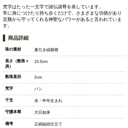
梵字はたった一文字で諸仏諸尊を表しています。
常に身につけたり持ち歩くだけで、さまざまな功徳があり
災難から守ってくれる神聖なパワーがあると言われていま
す。
商品詳細
珠の素材
素引き縞紫檀
長さ（数珠＋
10.5cm
房）
数珠直径
2cm
梵字
バン
干支
未・申年生まれ
守護本尊
大日如来
備考
正絹組紐仕立て