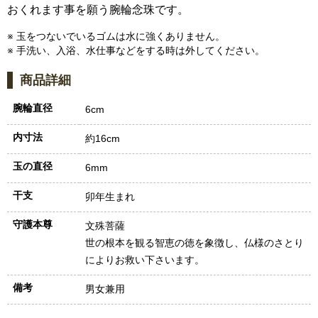
おくれます事を願う腕輪念珠です。
※ 玉をつないでいるゴムは水に強くありません。
※ 手洗い、入浴、水仕事などをする時は外してください。
商品詳細
腕輪直径
6cm
内寸法
約16cm
玉の直径
6mm
干支
卯年生まれ
守護本尊
文殊菩薩
世の根本を観る智恵の徳を象徴し、仏様のさとり
によりお救い下さいます。
備考
男女兼用