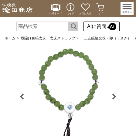
仏壇トップ
ガイド
お気に入り
カゴ
AIに質問
ホーム
厄除け腕輪念珠・念珠ストラップ
十二支腕輪念珠・卯（うさぎ）・