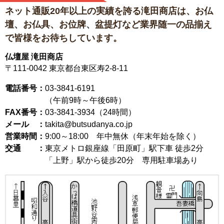
ネット通販20年以上の実績を誇る滝田商店は、
お仏
壇、お仏具、お位牌、盆提灯など
業界随一の品揃え
で皆様をお待ちしています。
仏壇屋 滝田商店
〒111-0042
東京都台東区寿2-8-11
電話番号：
03-3841-6191
（午前9時～午後6時）
FAX番号：
03-3841-3934（24時間）
メール ：
takita@butsudanya.co.jp
営業時間：
9:00～18:00
年中無休（年末年始を除く）
交通 ：
東京メトロ銀座線「田原町」駅下車 徒歩2分
「上野」駅から徒歩20分 専用駐車場あり