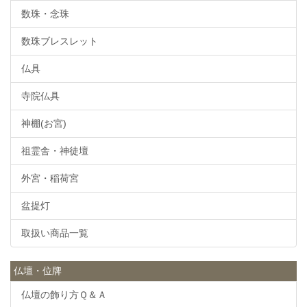
数珠・念珠
数珠ブレスレット
仏具
寺院仏具
神棚(お宮)
祖霊舎・神徒壇
外宮・稲荷宮
盆提灯
取扱い商品一覧
仏壇・位牌
仏壇の飾り方Ｑ＆Ａ