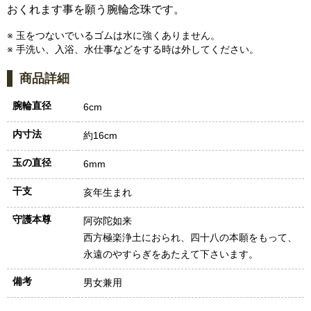
おくれます事を願う腕輪念珠です。
※ 玉をつないでいるゴムは水に強くありません。
※ 手洗い、入浴、水仕事などをする時は外してください。
商品詳細
腕輪直径
6cm
内寸法
約16cm
玉の直径
6mm
干支
亥年生まれ
守護本尊
阿弥陀如来
西方極楽浄土におられ、四十八の本願をもって、
永遠のやすらぎをあたえて下さいます。
備考
男女兼用