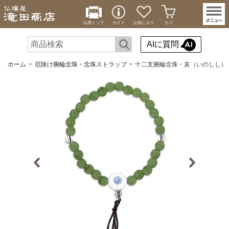
仏壇トップ
ガイド
お気に入り
カゴ
AIに質問
ホーム
厄除け腕輪念珠・念珠ストラップ
十二支腕輪念珠・亥（いのしし）