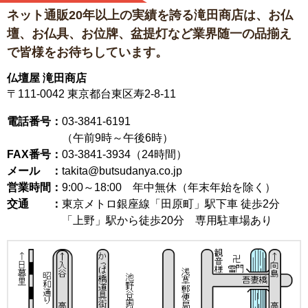
ネット通販20年以上の実績を誇る滝田商店は、
お仏
壇、お仏具、お位牌、盆提灯など
業界随一の品揃え
で皆様をお待ちしています。
仏壇屋 滝田商店
〒111-0042
東京都台東区寿2-8-11
電話番号：
03-3841-6191
（午前9時～午後6時）
FAX番号：
03-3841-3934（24時間）
メール ：
takita@butsudanya.co.jp
営業時間：
9:00～18:00
年中無休（年末年始を除く）
交通 ：
東京メトロ銀座線「田原町」駅下車 徒歩2分
「上野」駅から徒歩20分 専用駐車場あり