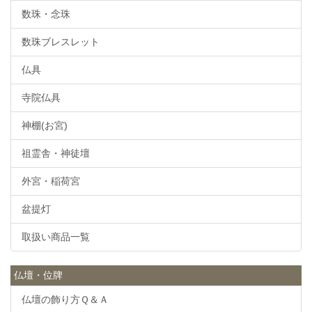
数珠・念珠
数珠ブレスレット
仏具
寺院仏具
神棚(お宮)
祖霊舎・神徒壇
外宮・稲荷宮
盆提灯
取扱い商品一覧
仏壇・位牌
仏壇の飾り方Ｑ＆Ａ