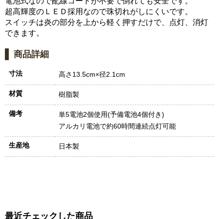
電池式なので配線コードが不要で倒れても安全です。
超高輝度のＬＥＤ採用なので珠切れがしにくいです。
スイッチは炎の部分を上から軽く押すだけで、点灯、消灯
できます。
商品詳細
寸法
高さ13.5cm×径2.1cm
材質
樹脂製
備考
単5電池2個使用(予備電池4個付き)
アルカリ電池で約60時間連続点灯可能
生産地
日本製
最近チェックした商品