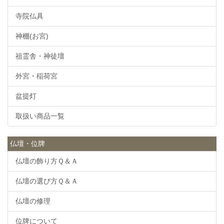
寺院仏具
神棚(お宮)
祖霊舎・神徒壇
外宮・稲荷宮
盆提灯
取扱い商品一覧
仏壇・位牌
仏壇の飾り方Ｑ＆Ａ
仏壇の選び方Ｑ＆Ａ
仏壇の修理
位牌について