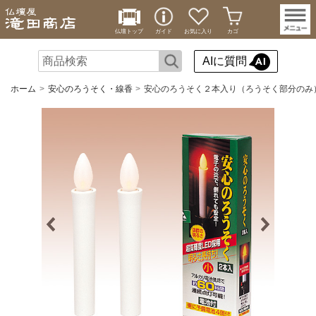
仏壇トップ
ガイド
お気に入り
カゴ
AIに質問
ホーム
安心のろうそく・線香
安心のろうそく２本入り（ろうそく部分のみ