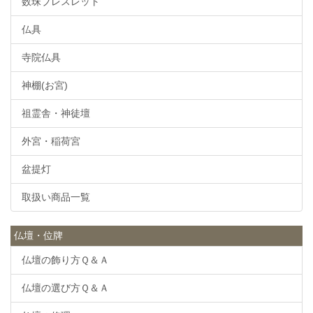
数珠ブレスレット
仏具
寺院仏具
神棚(お宮)
祖霊舎・神徒壇
外宮・稲荷宮
盆提灯
取扱い商品一覧
仏壇・位牌
仏壇の飾り方Ｑ＆Ａ
仏壇の選び方Ｑ＆Ａ