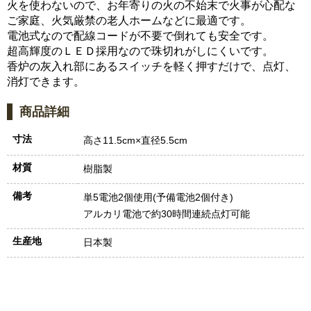
火を使わないので、お年寄りの火の不始末で火事が心配な
ご家庭、火気厳禁の老人ホームなどに最適です。
電池式なので配線コードが不要で倒れても安全です。
超高輝度のＬＥＤ採用なので珠切れがしにくいです。
香炉の灰入れ部にあるスイッチを軽く押すだけで、点灯、
消灯できます。
商品詳細
寸法
高さ11.5cm×直径5.5cm
材質
樹脂製
備考
単5電池2個使用(予備電池2個付き)
アルカリ電池で約30時間連続点灯可能
生産地
日本製