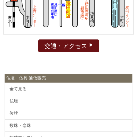
交通・アクセス
仏壇・仏具 通信販売
全て見る
仏壇
位牌
数珠・念珠