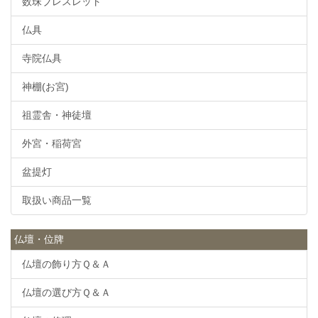
数珠ブレスレット
仏具
寺院仏具
神棚(お宮)
祖霊舎・神徒壇
外宮・稲荷宮
盆提灯
取扱い商品一覧
仏壇・位牌
仏壇の飾り方Ｑ＆Ａ
仏壇の選び方Ｑ＆Ａ