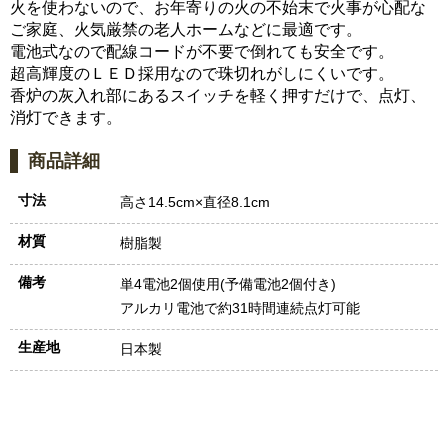
火を使わないので、お年寄りの火の不始末で火事が心配な
ご家庭、火気厳禁の老人ホームなどに最適です。
電池式なので配線コードが不要で倒れても安全です。
超高輝度のＬＥＤ採用なので珠切れがしにくいです。
香炉の灰入れ部にあるスイッチを軽く押すだけで、点灯、
消灯できます。
商品詳細
寸法
高さ14.5cm×直径8.1cm
材質
樹脂製
備考
単4電池2個使用(予備電池2個付き)
アルカリ電池で約31時間連続点灯可能
生産地
日本製