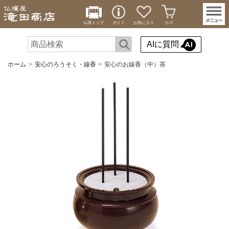
仏壇トップ
ガイド
お気に入り
カゴ
AIに質問
ホーム
安心のろうそく・線香
安心のお線香（中）茶