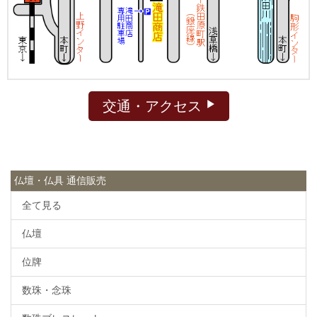
交通・アクセス
仏壇・仏具 通信販売
全て見る
仏壇
位牌
数珠・念珠