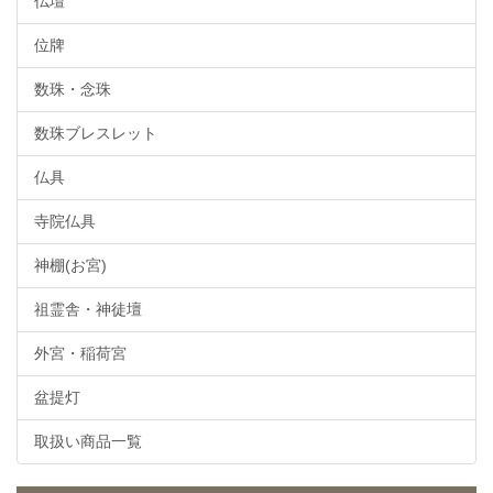
仏壇
位牌
数珠・念珠
数珠ブレスレット
仏具
寺院仏具
神棚(お宮)
祖霊舎・神徒壇
外宮・稲荷宮
盆提灯
取扱い商品一覧