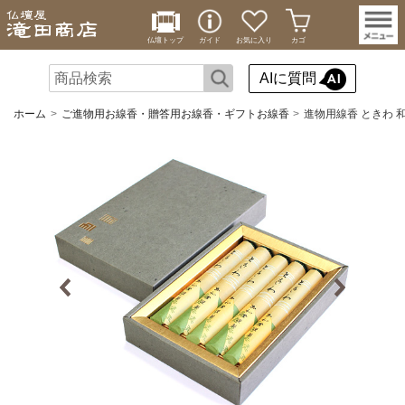
仏壇トップ
ガイド
お気に入り
カゴ
AIに質問
ホーム
ご進物用お線香・贈答用お線香・ギフトお線香
進物用線香 ときわ 