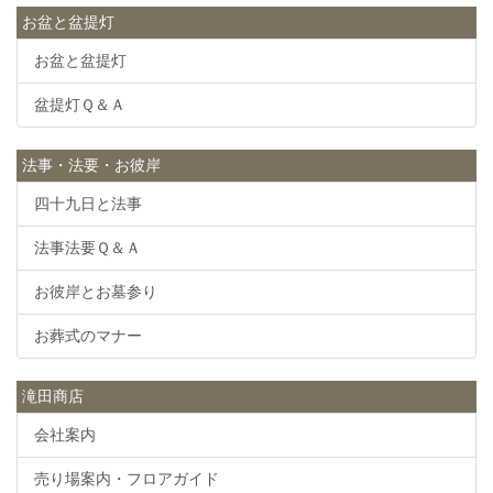
お盆と盆提灯
お盆と盆提灯
盆提灯Ｑ＆Ａ
法事・法要・お彼岸
四十九日と法事
法事法要Ｑ＆Ａ
お彼岸とお墓参り
お葬式のマナー
滝田商店
会社案内
売り場案内・フロアガイド