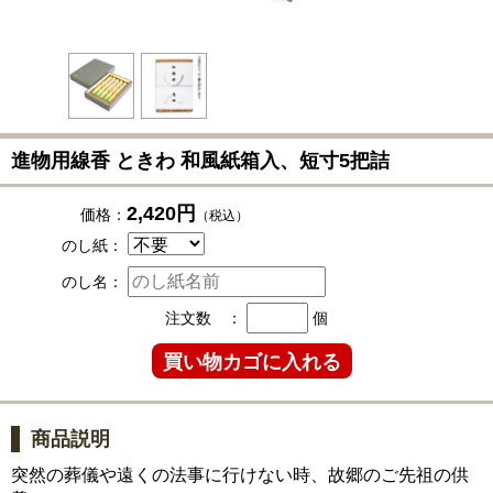
進物用線香 ときわ 和風紙箱入、短寸5把詰
2,420円
価格：
（税込）
のし紙：
のし名：
注文数 ：
個
商品説明
突然の葬儀や遠くの法事に行けない時、故郷のご先祖の供