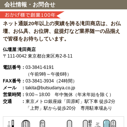
会社情報・お問合せ
ネット通販20年以上の実績を誇る滝田商店は、
お仏
壇、お仏具、お位牌、盆提灯など
業界随一の品揃え
で皆様をお待ちしています。
仏壇屋 滝田商店
〒111-0042
東京都台東区寿2-8-11
電話番号：
03-3841-6191
（午前9時～午後6時）
FAX番号：
03-3841-3934（24時間）
メール ：
takita@butsudanya.co.jp
営業時間：
9:00～18:00
年中無休（年末年始を除く）
交通 ：
東京メトロ銀座線「田原町」駅下車 徒歩2分
「上野」駅から徒歩20分 専用駐車場あり