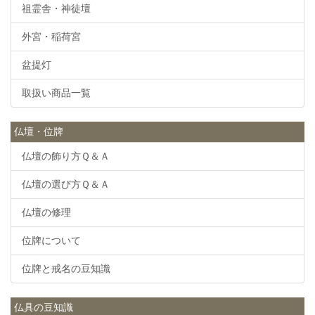
祖霊舎・神徒壇
外宮・稲荷宮
盆提灯
取扱い商品一覧
仏壇・位牌
仏壇の飾り方Ｑ＆Ａ
仏壇の選び方Ｑ＆Ａ
仏壇の修理
位牌について
位牌と戒名の豆知識
仏具の豆知識