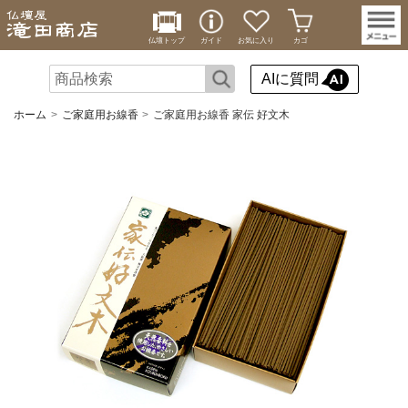
仏壇トップ
ガイド
お気に入り
カゴ
AIに質問
ホーム
ご家庭用お線香
ご家庭用お線香 家伝 好文木