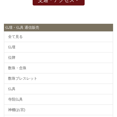
仏壇・仏具 通信販売
全て見る
仏壇
位牌
数珠・念珠
数珠ブレスレット
仏具
寺院仏具
神棚(お宮)