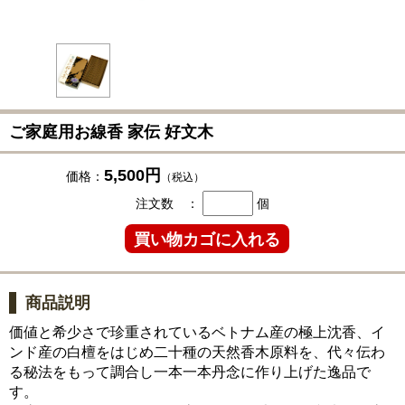
ご家庭用お線香 家伝 好文木
5,500円
価格：
（税込）
注文数 ：
個
商品説明
価値と希少さで珍重されているベトナム産の極上沈香、イ
ンド産の白檀をはじめ二十種の天然香木原料を、代々伝わ
る秘法をもって調合し一本一本丹念に作り上げた逸品で
す。