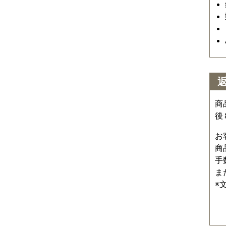
商
後
お
商
手
ま
※