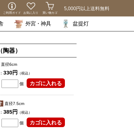
5,000円以上
送料無料
ご利用ガイド
お気に入り
買い物カゴ
舎
外宮・神具
盆提灯
（陶器）
直径6cm
330円
：
（税込）
個
寸
直径7.5cm
385円
：
（税込）
個