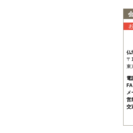
仏
〒1
東
電
F
メ
営
交