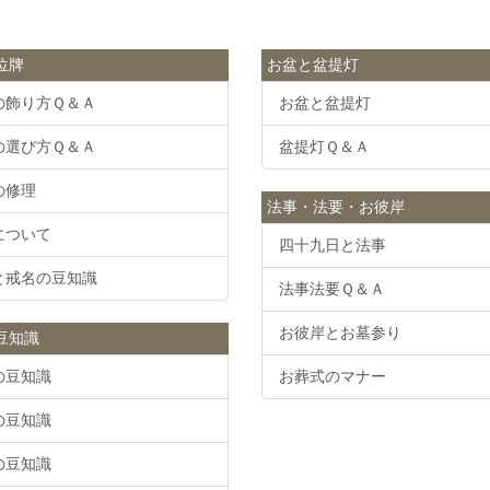
位牌
お盆と盆提灯
の飾り方Ｑ＆Ａ
お盆と盆提灯
の選び方Ｑ＆Ａ
盆提灯Ｑ＆Ａ
の修理
法事・法要・お彼岸
について
四十九日と法事
と戒名の豆知識
法事法要Ｑ＆Ａ
お彼岸とお墓参り
豆知識
の豆知識
お葬式のマナー
の豆知識
の豆知識