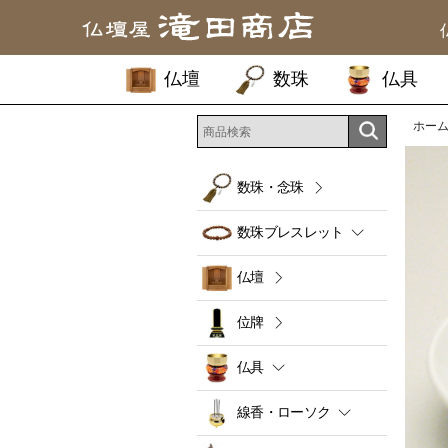
仏壇
数珠
仏具
ホー
数珠・念珠
数珠ブレスレット
仏壇
位牌
仏具
線香・ローソク