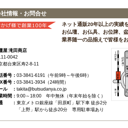
会社情報・お問合せ
ネット通販20年以上の実績
お仏壇、お仏具、お位牌、
業界随一の品揃えで皆様を
壇屋 滝田商店
11-0042
京都台東区寿2-8-11
話番号：
03-3841-6191
（午前9時～午後6時）
AX番号：
03-3841-3934（24時間）
ール ：
takita@butsudanya.co.jp
業時間：
9:00～18:00
年中無休（年末年始を除く）
通 ：
東京メトロ銀座線「田原町」駅下車 徒歩2分
「上野」駅から徒歩20分 専用駐車場あり