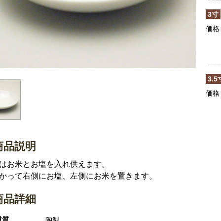
3寸
価格
3.5
価格
商品説明
はお米とお塩を入れ供えます。
かって右側にお塩、左側にお米を置きます。
商品詳細
材質
陶製