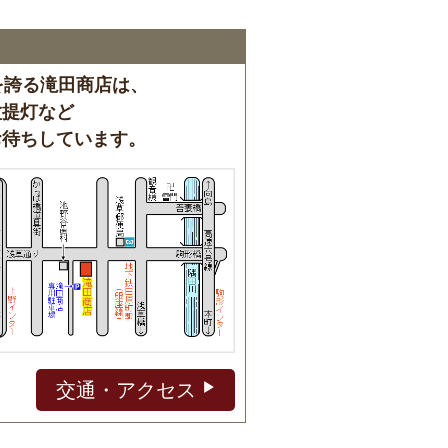
を誇る滝田商店は、
盆提灯など
お待ちしています。
交通・アクセス