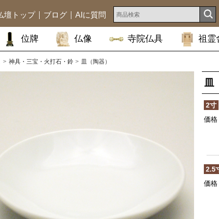
仏壇トップ
ブログ
AIに質問
位牌
仏像
寺院仏具
祖霊
ム
神具・三宝・火打石・鈴
皿（陶器）
皿
2寸
価格
2.5
価格