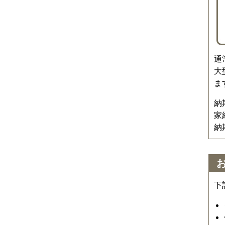
通
大
ま
納
家
納
下