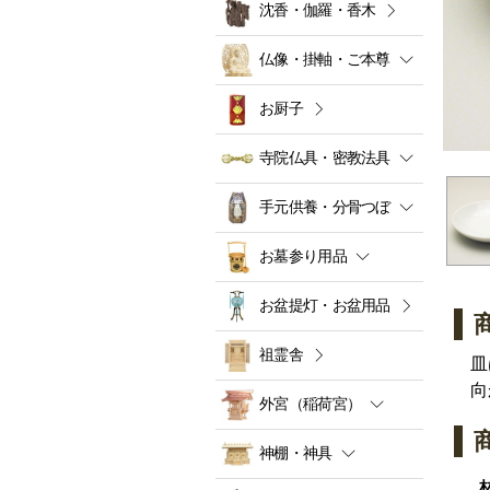
沈香・伽羅・香木
仏像・掛軸・ご本尊
お厨子
寺院仏具・密教法具
手元供養・分骨つぼ
お墓参り用品
お盆提灯・お盆用品
祖霊舎
皿
向
外宮（稲荷宮）
神棚・神具