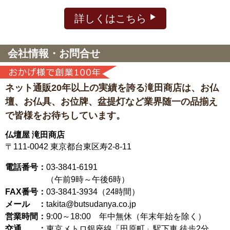
詳しくはこちら
会社情報・お問合せ
ネット通販20年以上の実績を誇る滝田商店は、
お仏
壇、お仏具、お位牌、盆提灯など
業界随一の品揃え
で皆様をお待ちしています。
仏壇屋 滝田商店
〒111-0042
東京都台東区寿2-8-11
電話番号：
03-3841-6191
（午前9時～午後6時）
FAX番号：
03-3841-3934（24時間）
メール ：
takita@butsudanya.co.jp
営業時間：
9:00～18:00
年中無休（年末年始を除く）
交通 ：
東京メトロ銀座線「田原町」駅下車 徒歩2分