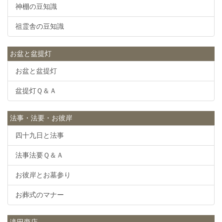
神棚の豆知識
祖霊舎の豆知識
お盆と盆提灯
お盆と盆提灯
盆提灯Ｑ＆Ａ
法事・法要・お彼岸
四十九日と法事
法事法要Ｑ＆Ａ
お彼岸とお墓参り
お葬式のマナー
滝田商店