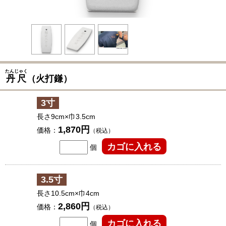
たんじゃく
丹尺
（火打鎌）
3寸
長さ9cm×巾3.5cm
1,870円
価格：
（税込）
個
3.5寸
長さ10.5cm×巾4cm
2,860円
価格：
（税込）
個