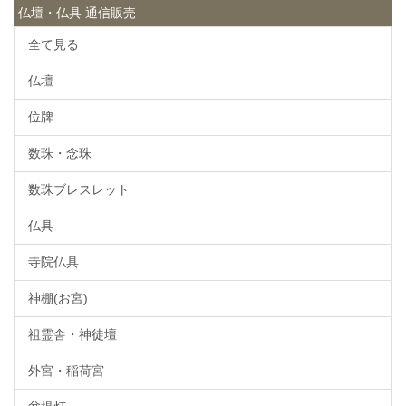
仏壇・仏具 通信販売
全て見る
仏壇
位牌
数珠・念珠
数珠ブレスレット
仏具
寺院仏具
神棚(お宮)
祖霊舎・神徒壇
外宮・稲荷宮