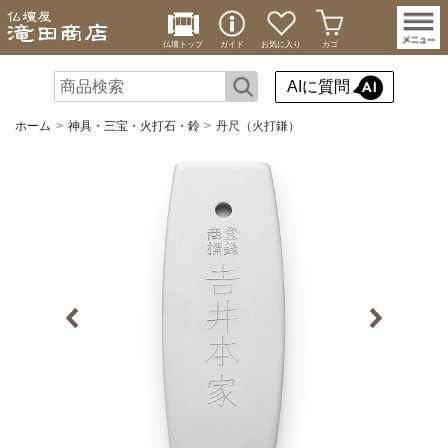
仏壇トップ
ガイド
お気に入り
カゴ
AIに質問
ホーム
神具・三宝・火打石・鈴
丹尺（火打鎌）