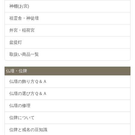
神棚(お宮)
祖霊舎・神徒壇
外宮・稲荷宮
盆提灯
取扱い商品一覧
仏壇・位牌
仏壇の飾り方Ｑ＆Ａ
仏壇の選び方Ｑ＆Ａ
仏壇の修理
位牌について
位牌と戒名の豆知識