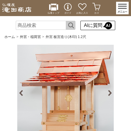
仏壇トップ
ガイド
お気に入り
カゴ
AIに質問
ホーム
外宮・稲荷宮
外宮 板宮造り(木印) 1.2尺