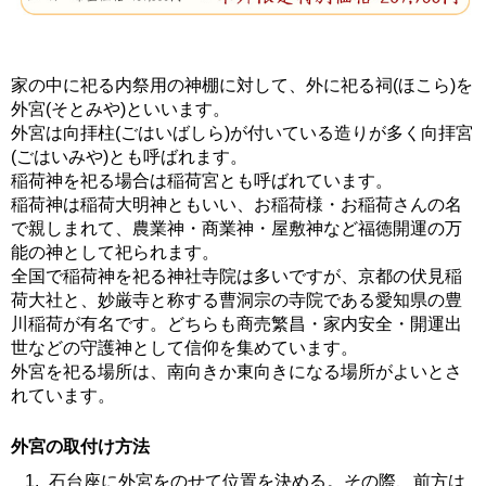
家の中に祀る内祭用の神棚に対して、外に祀る祠(ほこら)を
外宮(そとみや)といいます。
外宮は向拝柱(ごはいばしら)が付いている造りが多く向拝宮
(ごはいみや)とも呼ばれます。
稲荷神を祀る場合は稲荷宮とも呼ばれています。
稲荷神は稲荷大明神ともいい、お稲荷様・お稲荷さんの名
で親しまれて、農業神・商業神・屋敷神など福徳開運の万
能の神として祀られます。
全国で稲荷神を祀る神社寺院は多いですが、京都の伏見稲
荷大社と、妙厳寺と称する曹洞宗の寺院である愛知県の豊
川稲荷が有名です。どちらも商売繁昌・家内安全・開運出
世などの守護神として信仰を集めています。
外宮を祀る場所は、南向きか東向きになる場所がよいとさ
れています。
外宮の取付け方法
石台座に外宮をのせて位置を決める。その際、前方は