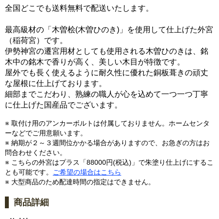
全国どこでも送料無料で配送いたします。
最高級材の「木曽桧(木曽ひのき)」を使用して仕上げた外宮
（稲荷宮）です。
伊勢神宮の遷宮用材としても使用される木曽ひのきは、銘
木中の銘木で香りが高く、美しい木目が特徴です。
屋外でも長く使えるように耐久性に優れた銅板葺きの頑丈
な屋根に仕上げております。
細部までこだわり、熟練の職人が心を込めて一つ一つ丁寧
に仕上げた国産品でございます。
※ 取付け用のアンカーボルトは付属しておりません。ホームセンタ
ーなどでご用意願います。
※ 納期が２～３週間位かかる場合がありますので、お急ぎの方はお
問合わせください。
※ こちらの外宮はプラス「88000円(税込)」で朱塗り仕上げにするこ
とも可能です。
ご希望の場合はこちら
※ 大型商品のため配達時間の指定はできません。
商品詳細