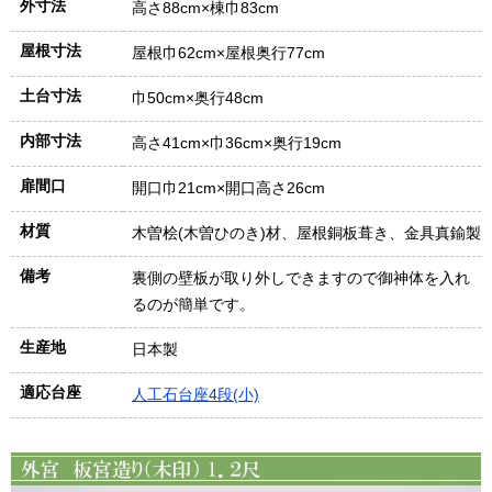
外寸法
高さ88cm×棟巾83cm
屋根寸法
屋根巾62cm×屋根奥行77cm
土台寸法
巾50cm×奥行48cm
内部寸法
高さ41cm×巾36cm×奥行19cm
扉間口
開口巾21cm×開口高さ26cm
材質
木曽桧(木曽ひのき)材、屋根銅板葺き、金具真鍮製
備考
裏側の壁板が取り外しできますので御神体を入れ
るのが簡単です。
生産地
日本製
適応台座
人工石台座4段(小)